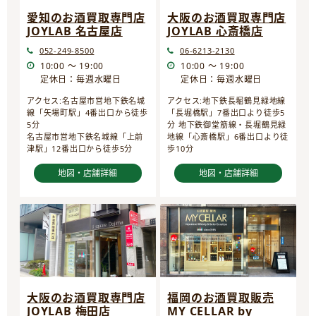
愛知のお酒買取専門店
大阪のお酒買取専門店
JOYLAB 名古屋店
JOYLAB 心斎橋店
052-249-8500
06-6213-2130
10:00 ～ 19:00
10:00 ～ 19:00
定休日：毎週水曜日
定休日：毎週水曜日
アクセス:名古屋市営地下鉄名城
アクセス:地下鉄長堀鶴見緑地線
線「矢場町駅」4番出口から徒歩
「長堀橋駅」7番出口より徒歩5
5分
分 地下鉄御堂筋線・長堀鶴見緑
名古屋市営地下鉄名城線「上前
地線「心斎橋駅」6番出口より徒
津駅」12番出口から徒歩5分
歩10分
地図・店舗詳細
地図・店舗詳細
大阪のお酒買取専門店
福岡のお酒買取販売
JOYLAB 梅田店
MY CELLAR by