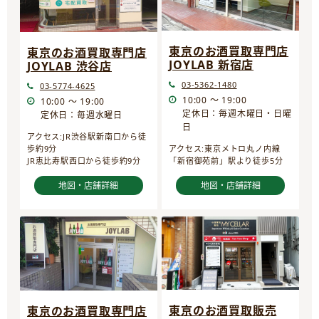
東京のお酒買取専門店
東京のお酒買取専門店
JOYLAB 新宿店
JOYLAB 渋谷店
03-5362-1480
03-5774-4625
10:00 ～ 19:00
10:00 ～ 19:00
定休日：毎週木曜日・日曜
定休日：毎週水曜日
日
アクセス:JR渋谷駅新南口から徒
歩約9分
アクセス:東京メトロ丸ノ内線
JR恵比寿駅西口から徒歩約9分
「新宿御苑前」駅より徒歩5分
地図・店舗詳細
地図・店舗詳細
東京のお酒買取販売
東京のお酒買取専門店