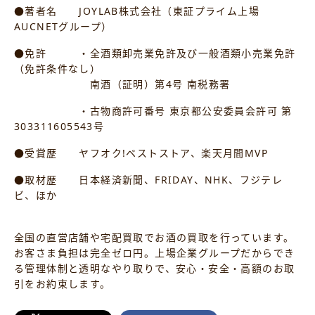
●著者名 JOYLAB株式会社（東証プライム上場
AUCNETグループ）
●免許 ・全酒類卸売業免許及び一般酒類小売業免許
（免許条件なし）
南酒（証明）第4号 南税務署
・古物商許可番号 東京都公安委員会許可 第
303311605543号
●受賞歴 ヤフオク!ベストストア、楽天月間MVP
●取材歴 日本経済新聞、FRIDAY、NHK、フジテレ
ビ、ほか
全国の直営店舗や宅配買取でお酒の買取を行っています。
お客さま負担は完全ゼロ円。上場企業グループだからでき
る管理体制と透明なやり取りで、安心・安全・高額のお取
引をお約束します。