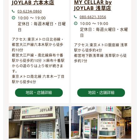
MY CELLAR by
JOYLAB 六本木店
JOYLAB 浅草店
03-6234-0860
080-6621-3356
10:00 ～ 19:00
10:00 ～ 19:00
定休日：毎週木曜日・日曜
定休日：毎週火曜日・水曜
日
日
アクセス:東京メトロ日比谷線・
都営大江戸線六本木駅から徒歩
アクセス:東京メトロ銀座線 浅草
約10分
駅から徒歩約4分
都営大江戸線・南北線麻布十番
都営地下鉄浅草線 浅草駅から徒
駅から徒歩約10分 ※麻布十番駅
歩約7分
からの道のりは上り坂が続きま
す。
東京メトロ南北線 六本木一丁目
駅から徒歩6分
地図・店舗詳細
地図・店舗詳細