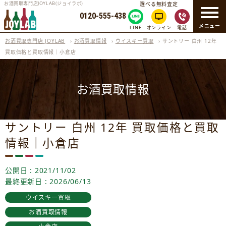
お酒買取専門店JOYLAB(ジョイラボ)
選べる無料査定
0120-555-438
メニュー
LINE
オンライン
電話
お酒買取専門店 JOYLAB
›
お酒買取情報
›
ウイスキー買取
›
サントリー 白州 12年
買取価格と買取情報｜小倉店
お酒買取情報
サントリー 白州 12年 買取価格と買取
情報｜小倉店
公開日 : 2021/11/02
最終更新日 : 2026/06/13
ウイスキー買取
お酒買取情報