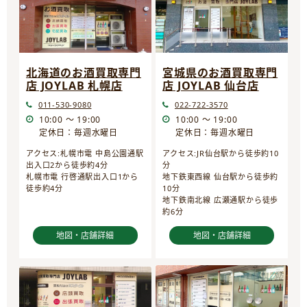
宮城県のお酒買取専門
北海道のお酒買取専門
店 JOYLAB 仙台店
店 JOYLAB 札幌店
022-722-3570
011-530-9080
10:00 ～ 19:00
10:00 ～ 19:00
定休日：毎週水曜日
定休日：毎週水曜日
アクセス:JR仙台駅から徒歩約10
アクセス:札幌市電 中島公園通駅
分
出入口2から徒歩約4分
地下鉄東西線 仙台駅から徒歩約
札幌市電 行啓通駅出入口1から
10分
徒歩約4分
地下鉄南北線 広瀬通駅から徒歩
約6分
地図・店舗詳細
地図・店舗詳細