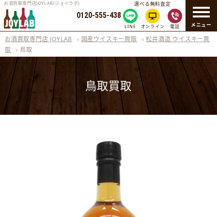
お酒買取専門店JOYLAB(ジョイラボ)
選べる無料査定
0120-555-438
メニュー
LINE
オンライン
電話
お酒買取専門店 JOYLAB
›
国産ウイスキー買取
›
松井酒造 ウイスキー買
取
›
鳥取
鳥取買取