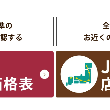
水準の
全
確認する
お近く