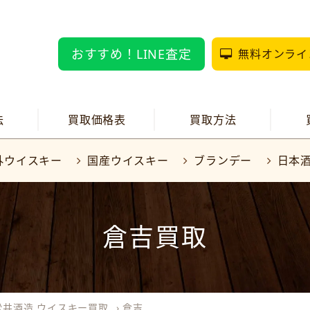
おすすめ！LINE査定
無料オンライ
法
買取価格表
買取方法
外ウイスキー
国産ウイスキー
ブランデー
日本
倉吉買取
松井酒造 ウイスキー買取
›
倉吉