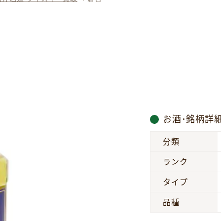
お酒･銘柄詳
分類
ランク
タイプ
品種