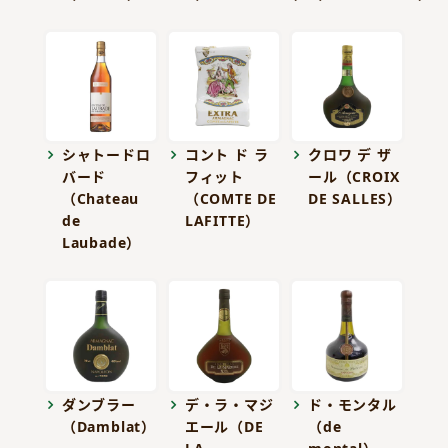
シャトードロ
コント ド ラ
クロワ デ ザ
バード
フィット
ール（CROIX
（Chateau
（COMTE DE
DE SALLES）
de
LAFITTE）
Laubade）
ダンブラー
デ・ラ・マジ
ド・モンタル
（Damblat）
エール（DE
（de