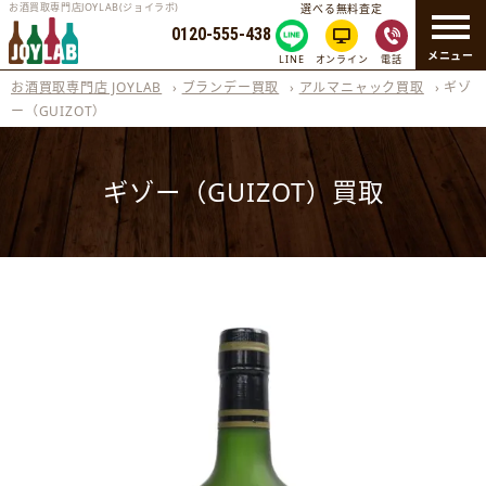
お酒買取専門店JOYLAB(ジョイラボ)
選べる無料査定
0120-555-438
メニュー
LINE
オンライン
電話
お酒買取専門店 JOYLAB
›
ブランデー買取
›
アルマニャック買取
›
ギゾ
ー（GUIZOT）
ギゾー（GUIZOT）買取