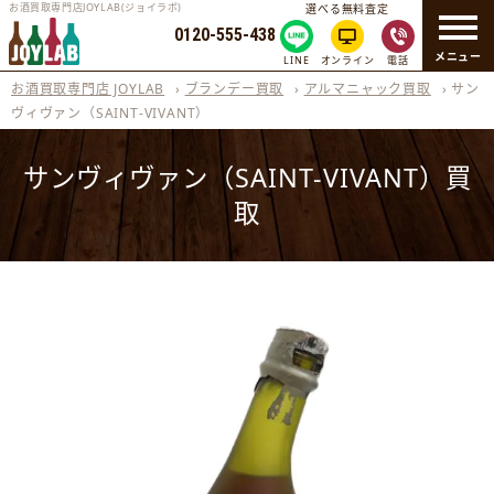
お酒買取専門店JOYLAB(ジョイラボ)
選べる無料査定
0120-555-438
メニュー
LINE
オンライン
電話
お酒買取専門店 JOYLAB
›
ブランデー買取
›
アルマニャック買取
›
サン
ヴィヴァン（SAINT-VIVANT）
サンヴィヴァン（SAINT-VIVANT）買
取