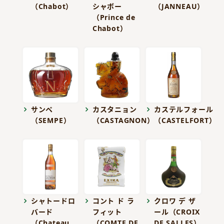
（Chabot）
シャボー
（JANNEAU）
（Prince de
Chabot）
サンペ
カスタニョン
カステルフォール
（SEMPE）
（CASTAGNON）
（CASTELFORT）
シャトードロ
コント ド ラ
クロワ デ ザ
バード
フィット
ール（CROIX
（Chateau
（COMTE DE
DE SALLES）