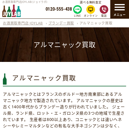
お酒買取専門店JOYLAB(ジョイラボ)
選べる無料査定
0120-555-438
メニュー
LINE
オンライン
電話
お酒買取専門店 JOYLAB
›
ブランデー買取
›
アルマニャック買取
アルマニャック買取
アルマニャック買取
アルマニャックとはフランスのボルドー地方南東部にあるアル
マニャック地方で製造されています。 アルマニャックの歴史は
古く1400年代からブランデー造りが行われていました。 ジェー
ル県、ランド県、ロット・エ・ガロンヌ県の3つの地域で生産さ
れています。 生産者は800以上あり、コニャックとは違いヘネ
シーやレミーマルタンなどの有名な大手ネゴシアンは少なく、