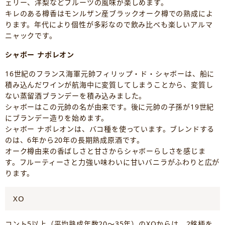
ェリー、洋梨などフルーツの風味が楽しめます。
キレのある樽香はモンルザン産ブラックオーク樽での熟成によ
ります。年代により個性が多彩なので飲み比べも楽しいアルマ
ニャックです。
シャボー ナポレオン
16世紀のフランス海軍元帥フィリップ・ド・シャボーは、船に
積み込んだワインが航海中に変質してしまうことから、変質し
ない蒸留酒ブランデーを積み込みました。
シャボーはこの元帥の名が由来です。後に元帥の子孫が19世紀
にブランデー造りを始めます。
シャボー ナポレオンは、バコ種を使っています。ブレンドする
のは、6年から20年の長期熟成原酒です。
オーク樽由来の香ばしさと甘さからシャボーらしさを感じま
す。フルーティーさと力強い味わいに甘いバニラがふわりと広が
ります。
XO
コント5以上（平均熟成年数20～35年）のXOからは、2銘柄を