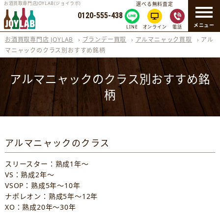
お酒買取専門店JOYLAB(ジョイラボ)
選べる無料査定
0120-555-438
メニュー
LINE
オンライン
電話
お酒買取専門店 JOYLAB
›
ブランデー買取
›
アルマニャック買取
›
アル
マニャックのクラス別おすすめ銘柄
アルマニャックのクラス別おすすめ銘
柄
アルマニャックのクラス
スリースター：熟成1年～
VS：熟成2年～
VSOP：熟成5年～10年
ナポレオン：熟成5年～12年
XO：熟成20年～30年