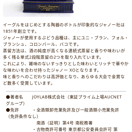
イーグルをはじめとする陶器のボトルが印象的なジャノー社は
1851年創立です。
ジャノーが使用するぶどう品種は、主にユニ・ブラン、フォル・
ブランシュ、コロンバール、バコです。
蒸留方法は、酒の純度が高くなる連続式蒸留と香りや味わいが
多く残る単式2段階蒸留の2つを取り入れています。
これにより、雑味のないすっきりとした味わいとリッチで華やか
な味わいを合わせ持ったジャノー XOとなります。
味と香りへのこだわりは高評価となり、あらゆる大会で金賞な
ど数多く受賞しています。
●著者名 JOYLAB株式会社（東証プライム上場AUCNET
グループ）
●免許 ・全酒類卸売業免許及び一般酒類小売業免許
（免許条件なし）
南酒（証明）第4号 南税務署
・古物商許可番号 東京都公安委員会許可 第