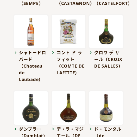
（SEMPE）
（CASTAGNON）
（CASTELFORT）
シャトードロ
コント ド ラ
クロワ デ ザ
バード
フィット
ール（CROIX
（Chateau
（COMTE DE
DE SALLES）
de
LAFITTE）
Laubade）
ダンブラー
デ・ラ・マジ
ド・モンタル
（Damblat）
エール（DE
（de