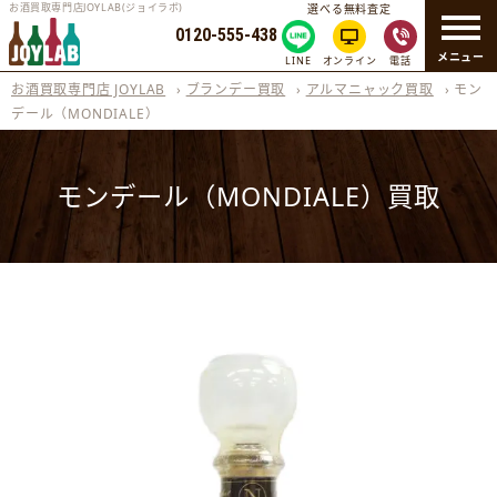
お酒買取専門店JOYLAB(ジョイラボ)
選べる無料査定
0120-555-438
メニュー
LINE
オンライン
電話
お酒買取専門店 JOYLAB
›
ブランデー買取
›
アルマニャック買取
›
モン
デール（MONDIALE）
モンデール（MONDIALE）買取