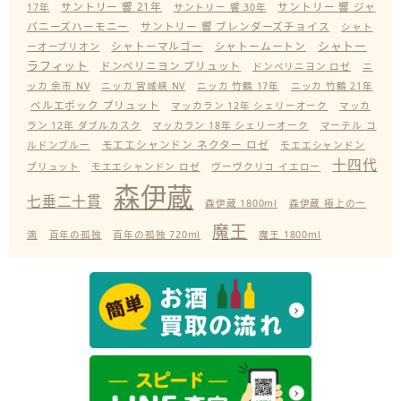
サントリー 響 21年
サントリー 響 ジャ
17年
サントリー 響 30年
パニーズハーモニー
サントリー 響 ブレンダーズチョイス
シャト
シャトー
シャトーマルゴー
シャトームートン
ーオーブリオン
ラフィット
ドンペリニヨン ブリュット
ドンペリニヨン ロゼ
ニ
ッカ 余市 NV
ニッカ 宮城峡 NV
ニッカ 竹鶴 17年
ニッカ 竹鶴 21年
ベルエポック ブリュット
マッカラン 12年 シェリーオーク
マッカ
ラン 12年 ダブルカスク
マッカラン 18年 シェリーオーク
マーテル コ
モエエシャンドン ネクター ロゼ
ルドンブルー
モエエシャンドン
十四代
ブリュット
モエエシャンドン ロゼ
ヴーヴクリコ イエロー
森伊蔵
七垂二十貫
森伊蔵 1800ml
森伊蔵 極上の一
魔王
滴
百年の孤独
百年の孤独 720ml
魔王 1800ml