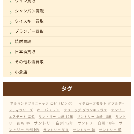
ワイン買取
シャンパン買取
ウイスキー買取
ブランデー買取
焼酎買取
日本酒買取
その他お酒買取
小倉店
タグ
アルマンドブリニャック ロゼ（ピンク）
イチローズモルト ダブルディ
オーパスワン
スティラリーズ
クリュッグ グランキュヴェ
ケンゾー
エステート 紫鈴
サントリー 山崎 12年
サントリー 山崎 18年
サント
サントリー 白州 12年
サントリー 白州 18年
サ
リー 山崎 NV
ントリー 白州 NV
サントリー 知多
サントリー 碧
サントリー 響