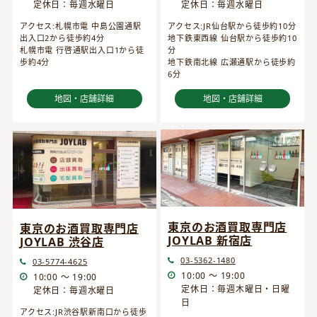
定休日：毎週水曜日
定休日：毎週水曜日
アクセス:JR仙台駅から徒歩約10分
アクセス:札幌市電 中島公園通駅
地下鉄東西線 仙台駅から徒歩約10
出入口2から徒歩約4分
分
札幌市電 行啓通駅出入口1から徒
地下鉄南北線 広瀬通駅から徒歩約
歩約4分
6分
地図・店舗詳細
地図・店舗詳細
東京のお酒買取専門店
東京のお酒買取専門店
JOYLAB 新宿店
JOYLAB 渋谷店
03-5362-1480
03-5774-4625
10:00 ～ 19:00
10:00 ～ 19:00
定休日：毎週木曜日・日曜
定休日：毎週水曜日
日
アクセス:JR渋谷駅新南口から徒歩