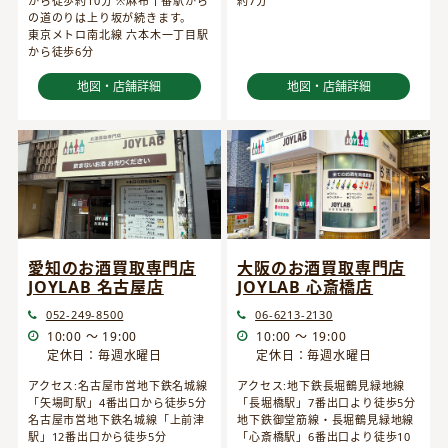
から徒歩約10分 ※麻布十番駅から
約7分
の道のりは上り坂が続きます。
東京メトロ南北線 六本木一丁目駅
から徒歩6分
地図・店舗詳細
地図・店舗詳細
愛知のお酒買取専門店
大阪のお酒買取専門店
JOYLAB 名古屋店
JOYLAB 心斎橋店
052-249-8500
06-6213-2130
10:00 ～ 19:00
10:00 ～ 19:00
定休日：毎週水曜日
定休日：毎週水曜日
アクセス:名古屋市営地下鉄名城線
アクセス:地下鉄長堀鶴見緑地線
「矢場町駅」4番出口から徒歩5分
「長堀橋駅」7番出口より徒歩5分
名古屋市営地下鉄名城線「上前津
地下鉄御堂筋線・長堀鶴見緑地線
駅」12番出口から徒歩5分
「心斎橋駅」6番出口より徒歩10