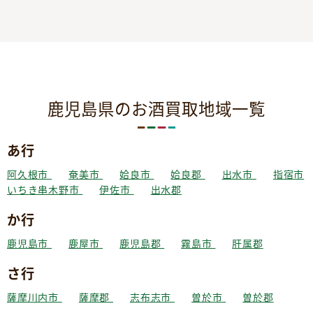
鹿児島県のお酒買取地域一覧
あ行
阿久根市
奄美市
姶良市
姶良郡
出水市
指宿市
いちき串木野市
伊佐市
出水郡
か行
鹿児島市
鹿屋市
鹿児島郡
霧島市
肝属郡
さ行
薩摩川内市
薩摩郡
志布志市
曽於市
曽於郡