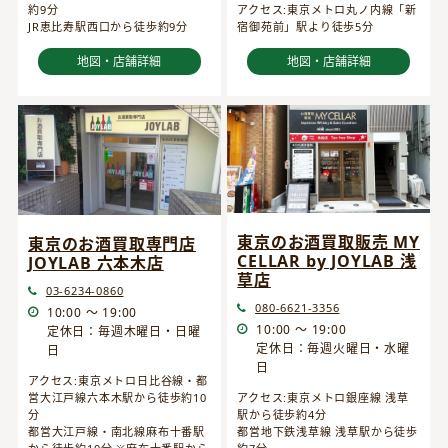
約9分
アクセス:東京メトロ丸ノ内線「新
JR恵比寿駅西口から徒歩約9分
宿御苑前」駅より徒歩5分
地図・店舗詳細
地図・店舗詳細
東京のお酒買取販売 MY
東京のお酒買取専門店
CELLAR by JOYLAB 浅
JOYLAB 六本木店
草店
03-6234-0860
080-6621-3356
10:00 ～ 19:00
10:00 ～ 19:00
定休日：毎週木曜日・日曜
定休日：毎週火曜日・水曜
日
日
アクセス:東京メトロ日比谷線・都
営大江戸線六本木駅から徒歩約10
アクセス:東京メトロ銀座線 浅草
分
駅から徒歩約4分
都営大江戸線・南北線麻布十番駅
都営地下鉄浅草線 浅草駅から徒歩