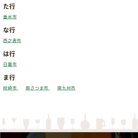
た行
垂水市
な行
西之表市
は行
日置市
ま行
枕崎市
南さつま市
南九州市