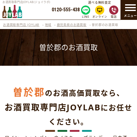
お酒買取専門店JOYLAB(ジョイラボ)
選べる無料査定
0120-555-438
メニュ
LINE
オンライン
電話
お酒買取専門店 JOYLAB
›
地域
›
鹿児島県のお酒買取
›
曽於郡のお酒買取
曽於郡のお酒買取
曽於郡
のお酒高価買取なら、
お酒買取専門店JOYLAB
にお任せ
ください。