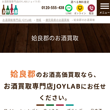
お酒買取専門店JOYLAB(ジョイラボ)
選べる無料査定
0120-555-438
メニュ
LINE
オンライン
電話
お酒買取専門店 JOYLAB
›
地域
›
鹿児島県のお酒買取
›
姶良郡のお酒買取
姶良郡のお酒買取
姶良郡
のお酒高価買取なら、
お酒買取専門店JOYLAB
にお任せ
ください。