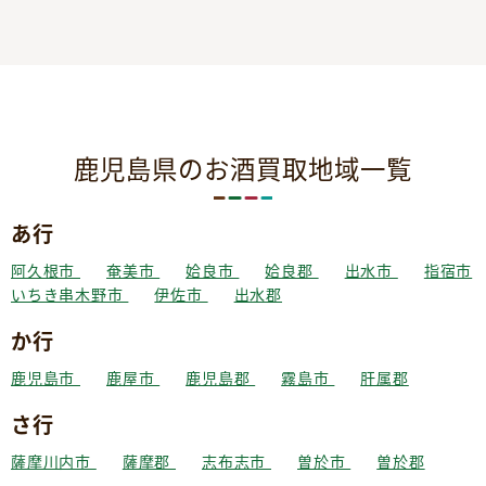
鹿児島県のお酒買取地域一覧
あ行
阿久根市
奄美市
姶良市
姶良郡
出水市
指宿市
いちき串木野市
伊佐市
出水郡
か行
鹿児島市
鹿屋市
鹿児島郡
霧島市
肝属郡
さ行
薩摩川内市
薩摩郡
志布志市
曽於市
曽於郡