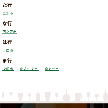
た行
垂水市
な行
西之表市
は行
日置市
ま行
枕崎市
南さつま市
南九州市