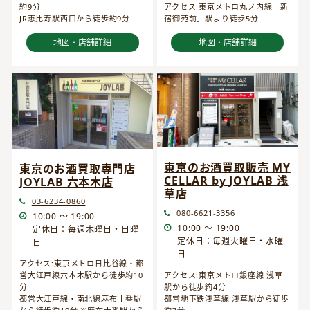
約9分
アクセス:東京メトロ丸ノ内線「新
JR恵比寿駅西口から徒歩約9分
宿御苑前」駅より徒歩5分
地図・店舗詳細
地図・店舗詳細
東京のお酒買取販売 MY
東京のお酒買取専門店
CELLAR by JOYLAB 浅
JOYLAB 六本木店
草店
03-6234-0860
080-6621-3356
10:00 ～ 19:00
10:00 ～ 19:00
定休日：毎週木曜日・日曜
定休日：毎週火曜日・水曜
日
日
アクセス:東京メトロ日比谷線・都
営大江戸線六本木駅から徒歩約10
アクセス:東京メトロ銀座線 浅草
分
駅から徒歩約4分
都営大江戸線・南北線麻布十番駅
都営地下鉄浅草線 浅草駅から徒歩