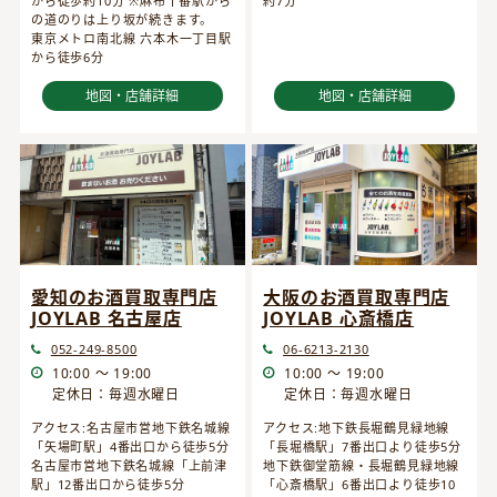
から徒歩約10分 ※麻布十番駅から
約7分
の道のりは上り坂が続きます。
東京メトロ南北線 六本木一丁目駅
から徒歩6分
地図・店舗詳細
地図・店舗詳細
愛知のお酒買取専門店
大阪のお酒買取専門店
JOYLAB 名古屋店
JOYLAB 心斎橋店
052-249-8500
06-6213-2130
10:00 ～ 19:00
10:00 ～ 19:00
定休日：毎週水曜日
定休日：毎週水曜日
アクセス:名古屋市営地下鉄名城線
アクセス:地下鉄長堀鶴見緑地線
「矢場町駅」4番出口から徒歩5分
「長堀橋駅」7番出口より徒歩5分
名古屋市営地下鉄名城線「上前津
地下鉄御堂筋線・長堀鶴見緑地線
駅」12番出口から徒歩5分
「心斎橋駅」6番出口より徒歩10