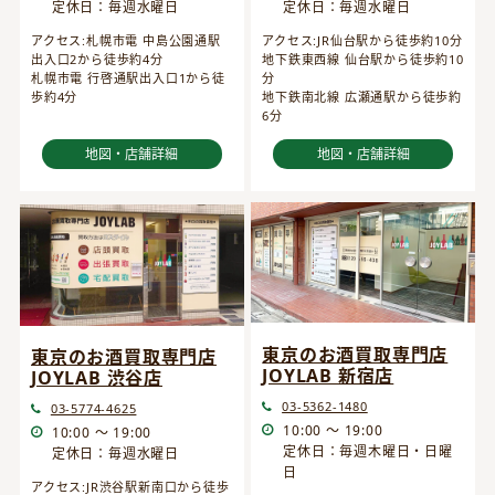
定休日：毎週水曜日
定休日：毎週水曜日
アクセス:JR仙台駅から徒歩約10分
アクセス:札幌市電 中島公園通駅
地下鉄東西線 仙台駅から徒歩約10
出入口2から徒歩約4分
分
札幌市電 行啓通駅出入口1から徒
地下鉄南北線 広瀬通駅から徒歩約
歩約4分
6分
地図・店舗詳細
地図・店舗詳細
東京のお酒買取専門店
東京のお酒買取専門店
JOYLAB 新宿店
JOYLAB 渋谷店
03-5362-1480
03-5774-4625
10:00 ～ 19:00
10:00 ～ 19:00
定休日：毎週木曜日・日曜
定休日：毎週水曜日
日
アクセス:JR渋谷駅新南口から徒歩