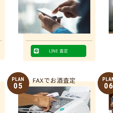
LINE 査定
PLAN
FAXでお酒査定
PLA
05
0