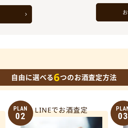
お
ト
6
自由に選べる
つのお酒査定方法
PLAN
LINEでお酒査定
PLA
02
0