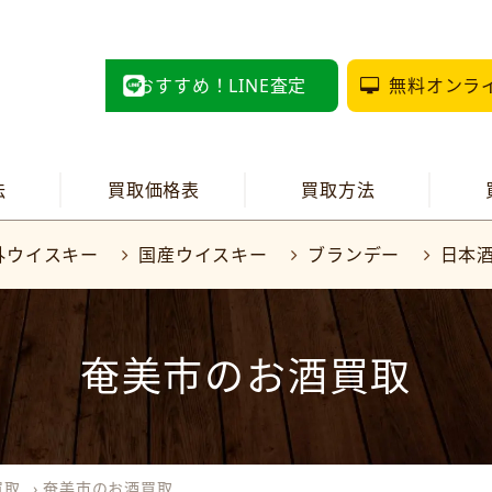
おすすめ！LINE査定
無料オンラ
法
買取価格表
買取方法
外ウイスキー
国産ウイスキー
ブランデー
日本
奄美市のお酒買取
買取
›
奄美市のお酒買取