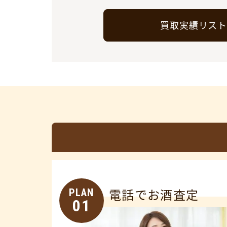
買取実績リス
PLAN
電話でお酒査定
01