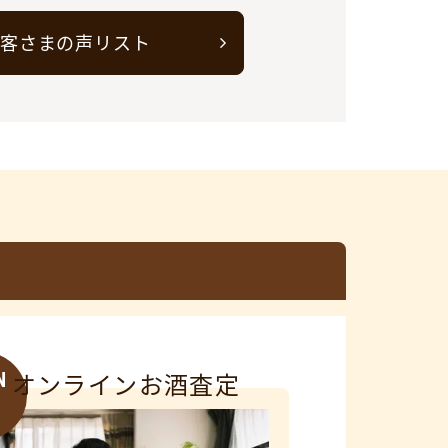
客さまの声リスト
N
オンラインお酒査定
3