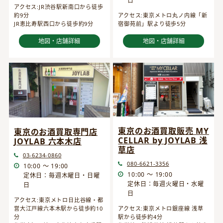
日
アクセス:JR渋谷駅新南口から徒歩
約9分
アクセス:東京メトロ丸ノ内線「新
JR恵比寿駅西口から徒歩約9分
宿御苑前」駅より徒歩5分
地図・店舗詳細
地図・店舗詳細
東京のお酒買取販売 MY
東京のお酒買取専門店
CELLAR by JOYLAB 浅
JOYLAB 六本木店
草店
03-6234-0860
080-6621-3356
10:00 ～ 19:00
10:00 ～ 19:00
定休日：毎週木曜日・日曜
定休日：毎週火曜日・水曜
日
日
アクセス:東京メトロ日比谷線・都
営大江戸線六本木駅から徒歩約10
アクセス:東京メトロ銀座線 浅草
分
駅から徒歩約4分