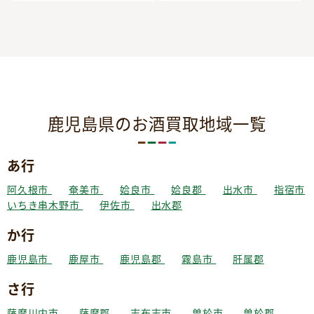
鹿児島県のお酒買取地域一覧
あ行
阿久根市
奄美市
姶良市
姶良郡
出水市
指宿市
いちき串木野市
伊佐市
出水郡
か行
鹿児島市
鹿屋市
鹿児島郡
霧島市
肝属郡
さ行
薩摩川内市
薩摩郡
志布志市
曽於市
曽於郡