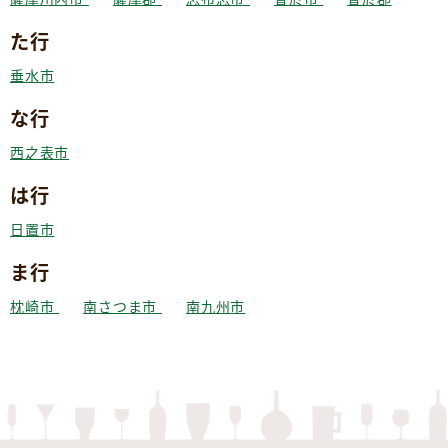
た行
垂水市
な行
西之表市
は行
日置市
ま行
枕崎市
南さつま市
南九州市