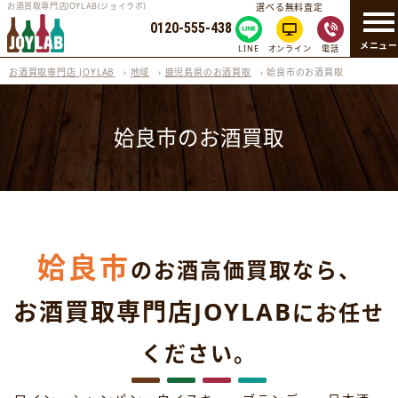
お酒買取専門店JOYLAB(ジョイラボ)
選べる無料査定
0120-555-438
メニュ
LINE
オンライン
電話
お酒買取専門店 JOYLAB
›
地域
›
鹿児島県のお酒買取
›
姶良市のお酒買取
姶良市のお酒買取
姶良市
のお酒高価買取なら、
お酒買取専門店JOYLAB
にお任せ
ください。