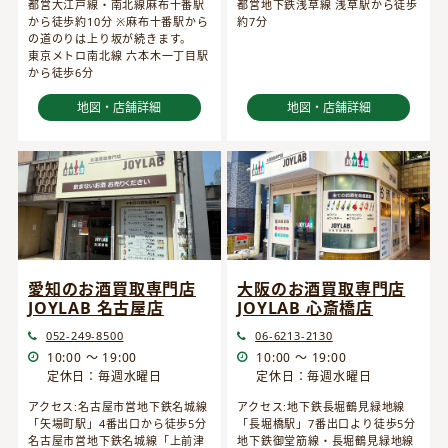
都営大江戸線・南北線麻布十番駅
都営地下鉄浅草線 浅草駅から徒歩
から徒歩約10分 ※麻布十番駅から
約7分
の道のりは上り坂が続きます。
東京メトロ南北線 六本木一丁目駅
から徒歩6分
地図・店舗詳細
地図・店舗詳細
愛知のお酒買取専門店
大阪のお酒買取専門店
JOYLAB 名古屋店
JOYLAB 心斎橋店
052-249-8500
06-6213-2130
10:00 ～ 19:00
10:00 ～ 19:00
定休日：毎週水曜日
定休日：毎週水曜日
アクセス:名古屋市営地下鉄名城線
アクセス:地下鉄長堀鶴見緑地線
「矢場町駅」4番出口から徒歩5分
「長堀橋駅」7番出口より徒歩5分
名古屋市営地下鉄名城線「上前津
地下鉄御堂筋線・長堀鶴見緑地線