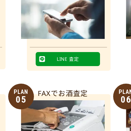
LINE 査定
PLAN
FAXでお酒査定
PLA
05
0