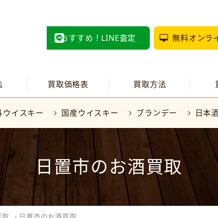
おすすめ！LINE査定
無料オンラ
法
買取価格表
買取方法
外ウイスキー
国産ウイスキー
ブランデー
日本
日置市のお酒買取
買取
›
日置市のお酒買取