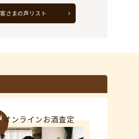
客さまの声リスト
N
オンラインお酒査定
3