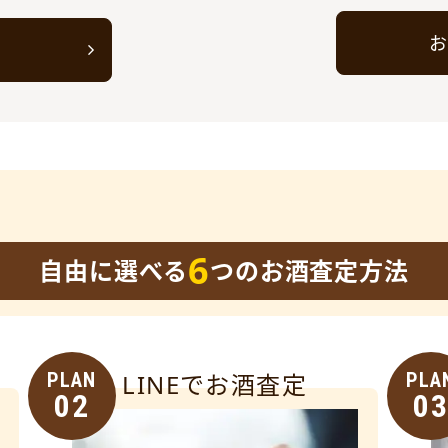
お
ト
6
自由に選べる
つのお酒査定方法
PLAN
LINEでお酒査定
PLA
02
0