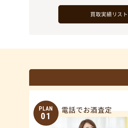
買取実績リス
PLAN
電話でお酒査定
01