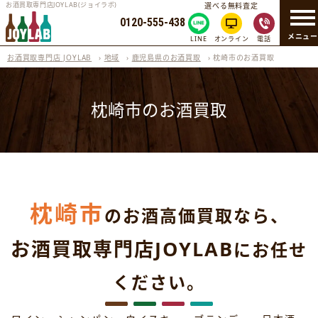
お酒買取専門店JOYLAB(ジョイラボ)
選べる無料査定
0120-555-438
メニュ
LINE
オンライン
電話
お酒買取専門店 JOYLAB
›
地域
›
鹿児島県のお酒買取
›
枕崎市のお酒買取
枕崎市のお酒買取
枕崎市
のお酒高価買取なら、
お酒買取専門店JOYLAB
にお任せ
ください。