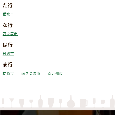
た行
垂水市
な行
西之表市
は行
日置市
ま行
枕崎市
南さつま市
南九州市