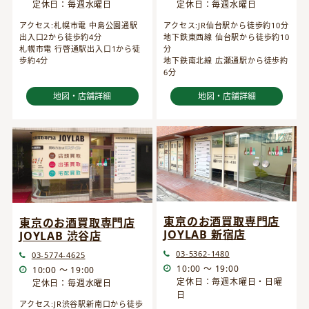
定休日：毎週水曜日
定休日：毎週水曜日
アクセス:JR仙台駅から徒歩約10分
アクセス:札幌市電 中島公園通駅
地下鉄東西線 仙台駅から徒歩約10
出入口2から徒歩約4分
分
札幌市電 行啓通駅出入口1から徒
地下鉄南北線 広瀬通駅から徒歩約
歩約4分
6分
地図・店舗詳細
地図・店舗詳細
東京のお酒買取専門店
東京のお酒買取専門店
JOYLAB 新宿店
JOYLAB 渋谷店
03-5362-1480
03-5774-4625
10:00 ～ 19:00
10:00 ～ 19:00
定休日：毎週木曜日・日曜
定休日：毎週水曜日
日
アクセス:JR渋谷駅新南口から徒歩