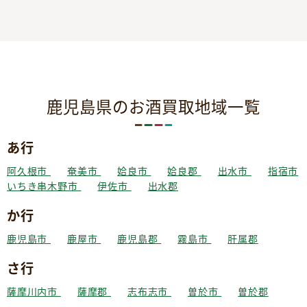
鹿児島県のお酒買取地域一覧
あ行
阿久根市
奄美市
姶良市
姶良郡
出水市
指宿市
いちき串木野市
伊佐市
出水郡
か行
鹿児島市
鹿屋市
鹿児島郡
霧島市
肝属郡
さ行
薩摩川内市
薩摩郡
志布志市
曽於市
曽於郡