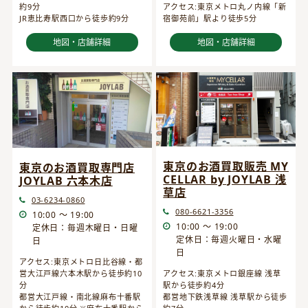
約9分
アクセス:東京メトロ丸ノ内線「新
JR恵比寿駅西口から徒歩約9分
宿御苑前」駅より徒歩5分
地図・店舗詳細
地図・店舗詳細
東京のお酒買取販売 MY
東京のお酒買取専門店
CELLAR by JOYLAB 浅
JOYLAB 六本木店
草店
03-6234-0860
080-6621-3356
10:00 ～ 19:00
10:00 ～ 19:00
定休日：毎週木曜日・日曜
定休日：毎週火曜日・水曜
日
日
アクセス:東京メトロ日比谷線・都
営大江戸線六本木駅から徒歩約10
アクセス:東京メトロ銀座線 浅草
分
駅から徒歩約4分
都営大江戸線・南北線麻布十番駅
都営地下鉄浅草線 浅草駅から徒歩