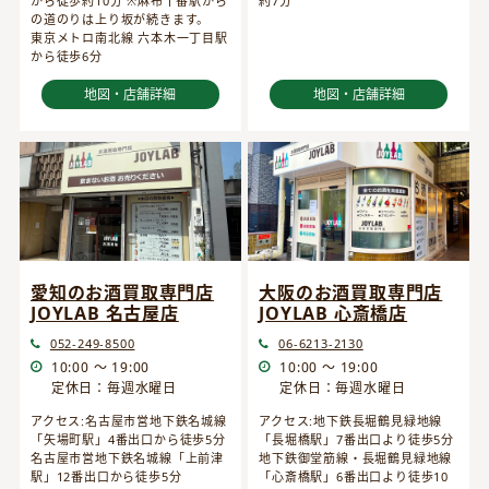
から徒歩約10分 ※麻布十番駅から
約7分
の道のりは上り坂が続きます。
東京メトロ南北線 六本木一丁目駅
から徒歩6分
地図・店舗詳細
地図・店舗詳細
愛知のお酒買取専門店
大阪のお酒買取専門店
JOYLAB 名古屋店
JOYLAB 心斎橋店
052-249-8500
06-6213-2130
10:00 ～ 19:00
10:00 ～ 19:00
定休日：毎週水曜日
定休日：毎週水曜日
アクセス:名古屋市営地下鉄名城線
アクセス:地下鉄長堀鶴見緑地線
「矢場町駅」4番出口から徒歩5分
「長堀橋駅」7番出口より徒歩5分
名古屋市営地下鉄名城線「上前津
地下鉄御堂筋線・長堀鶴見緑地線
駅」12番出口から徒歩5分
「心斎橋駅」6番出口より徒歩10