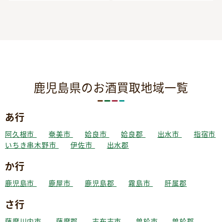
鹿児島県のお酒買取地域一覧
あ行
阿久根市
奄美市
姶良市
姶良郡
出水市
指宿市
いちき串木野市
伊佐市
出水郡
か行
鹿児島市
鹿屋市
鹿児島郡
霧島市
肝属郡
さ行
薩摩川内市
薩摩郡
志布志市
曽於市
曽於郡