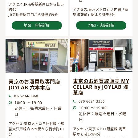
日
アクセス:JR渋谷駅新南口から徒歩
約9分
アクセス:東京メトロ丸ノ内線「新
JR恵比寿駅西口から徒歩約9分
宿御苑前」駅より徒歩5分
地図・店舗詳細
地図・店舗詳細
東京のお酒買取販売 MY
東京のお酒買取専門店
CELLAR by JOYLAB 浅
JOYLAB 六本木店
草店
03-6234-0860
080-6621-3356
10:00 ～ 19:00
10:00 ～ 19:00
定休日：毎週木曜日・日曜
定休日：毎週火曜日・水曜
日
日
アクセス:東京メトロ日比谷線・都
営大江戸線六本木駅から徒歩約10
アクセス:東京メトロ銀座線 浅草
分
駅から徒歩約4分