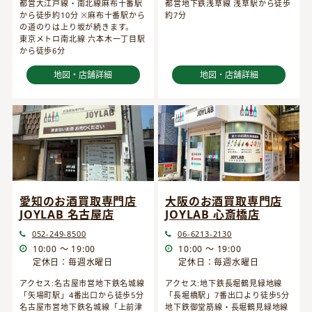
都営大江戸線・南北線麻布十番駅
都営地下鉄浅草線 浅草駅から徒歩
から徒歩約10分 ※麻布十番駅から
約7分
の道のりは上り坂が続きます。
東京メトロ南北線 六本木一丁目駅
から徒歩6分
地図・店舗詳細
地図・店舗詳細
愛知のお酒買取専門店
大阪のお酒買取専門店
JOYLAB 名古屋店
JOYLAB 心斎橋店
052-249-8500
06-6213-2130
10:00 ～ 19:00
10:00 ～ 19:00
定休日：毎週水曜日
定休日：毎週水曜日
アクセス:名古屋市営地下鉄名城線
アクセス:地下鉄長堀鶴見緑地線
「矢場町駅」4番出口から徒歩5分
「長堀橋駅」7番出口より徒歩5分
名古屋市営地下鉄名城線「上前津
地下鉄御堂筋線・長堀鶴見緑地線