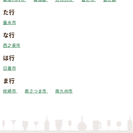
た行
垂水市
な行
西之表市
は行
日置市
ま行
枕崎市
南さつま市
南九州市