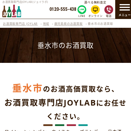
お酒買取専門店JOYLAB(ジョイラボ)
選べる無料査定
0120-555-438
メニュ
LINE
オンライン
電話
お酒買取専門店 JOYLAB
›
地域
›
鹿児島県のお酒買取
›
垂水市のお酒買取
垂水市のお酒買取
垂水市
のお酒高価買取なら、
お酒買取専門店JOYLAB
にお任せ
ください。