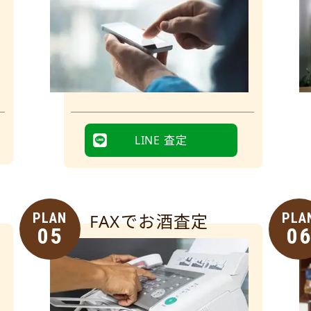
LINE 査定
PLAN
FAXでお酒査定
PLA
05
0