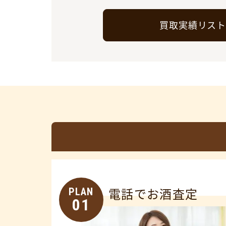
買取実績リス
PLAN
電話でお酒査定
01