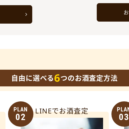
お
ト
6
自由に選べる
つのお酒査定方法
PLAN
LINEでお酒査定
PLA
02
0