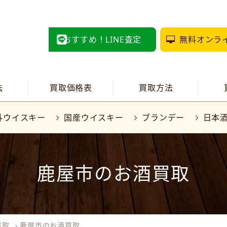
おすすめ！LINE査定
無料オンラ
法
買取価格表
買取方法
外ウイスキー
国産ウイスキー
ブランデー
日本
鹿屋市のお酒買取
買取
›
鹿屋市のお酒買取