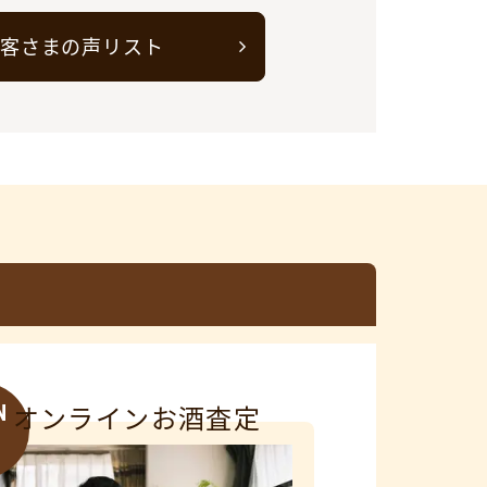
客さまの声リスト
N
オンラインお酒査定
3