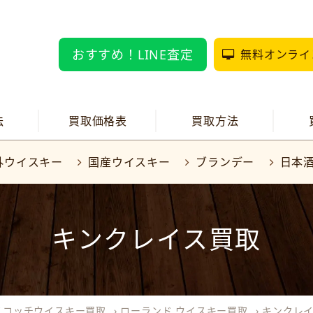
おすすめ！LINE査定
無料オンライ
法
買取価格表
買取方法
外ウイスキー
国産ウイスキー
ブランデー
日本
キンクレイス買取
スコッチウイスキー買取
›
ローランド ウイスキー買取
›
キンクレ