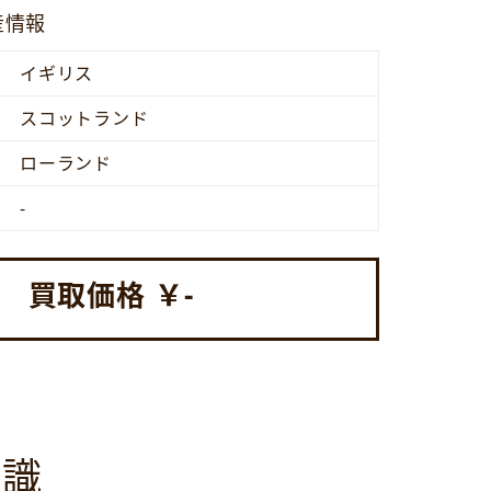
産情報
イギリス
スコットランド
ローランド
-
買取価格 ￥
-
知識