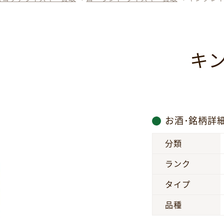
キ
お酒･銘柄詳
分類
ランク
タイプ
品種