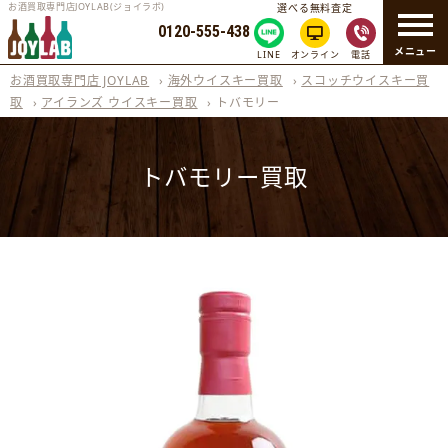
お酒買取専門店JOYLAB(ジョイラボ)
選べる無料査定
0120-555-438
メニュー
LINE
オンライン
電話
お酒買取専門店 JOYLAB
›
海外ウイスキー買取
›
スコッチウイスキー買
取
›
アイランズ ウイスキー買取
›
トバモリー
トバモリー買取