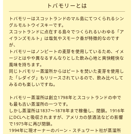
トバモリーとは
トバモリーはスコットランドのマル島にてつくられるシン
グルモルトウイスキーです。
スコットランドに点在する島々でつくられるいわゆる「ア
イランズモルト」は塩気やスモーク香が特徴的なのです
が、
トバモリーはノンピートの麦芽を使用しているため、イメ
ージとはやや異なるすんなりとした飲み心地と爽快軽快な
風味を持ちます。
同じトバモリー蒸溜所からはピートを焚いた麦芽を使用し
た「レダイグ」もリリースされているので、飲み比べして
みるのも楽しいですね。
トバモリー蒸溜所は創立1798年とスコットランドの中で
も最も古い蒸溜所の一つです。
しかし蒸溜所は1837〜1878年まで稼働し、閉鎖。1916年
にDCLへと吸収されますが、アメリカの禁酒法などの影響
で1975年に再び閉鎖。
1994年に現オーナーのバーン・スチュワート社が蒸溜所