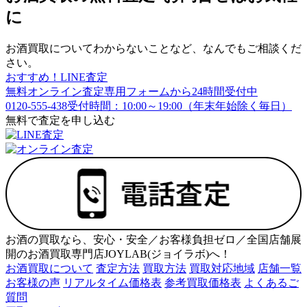
に
お酒買取についてわからないことなど、なんでもご相談くだ
さい。
おすすめ！LINE査定
無料オンライン査定
専用フォームから24時間受付中
0120-555-438
受付時間：10:00～19:00（年末年始除く毎日）
無料で査定を申し込む
お酒の買取なら、安心・安全／お客様負担ゼロ／全国店舗展
開のお酒買取専門店JOYLAB(ジョイラボ)へ！
お酒買取について
査定方法
買取方法
買取対応地域
店舗一覧
お客様の声
リアルタイム価格表
参考買取価格表
よくあるご
質問