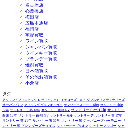
名古屋店
心斎橋店
梅田店
広島本通店
福岡店
宅配買取
ワイン買取
シャンパン買取
ウイスキー買取
ブランデー買取
焼酎買取
日本酒買取
その他お酒買取
小倉店
タグ
アルマンドブリニャック ロゼ（ピンク）
イチローズモルト ダブルディスティラリーズ
オーパスワン
クリュッグ グランキュヴェ
ケンゾーエステート 紫鈴
サントリー 山崎
サントリー 白州 12年
サントリー
12年
サントリー 山崎 18年
サントリー 山崎 NV
白州 18年
サントリー 白州 NV
サントリー 知多
サントリー 碧
サントリー 響 17年
サントリー 響 21年
サントリー 響 ジャパニーズハーモニー
サ
サントリー 響 30年
ントリー 響 ブレンダーズチョイス
シャトーマルゴー
シャ
シャトーオーブリオン