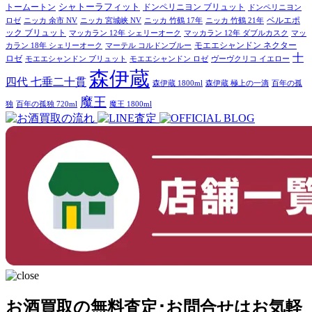
シャトーラフィット
トームートン
ドンペリニヨン ブリュット
ドンペリニヨン
ベルエポ
ロゼ
ニッカ 余市 NV
ニッカ 宮城峡 NV
ニッカ 竹鶴 17年
ニッカ 竹鶴 21年
ック ブリュット
マッカラン 12年 シェリーオーク
マッカラン 12年 ダブルカスク
マッ
モエエシャンドン ネクター
カラン 18年 シェリーオーク
マーテル コルドンブルー
十
ロゼ
モエエシャンドン ブリュット
モエエシャンドン ロゼ
ヴーヴクリコ イエロー
森伊蔵
四代 七垂二十貫
森伊蔵 1800ml
森伊蔵 極上の一滴
百年の孤
魔王
独
百年の孤独 720ml
魔王 1800ml
お酒買取の無料査定･お問合せはお気軽