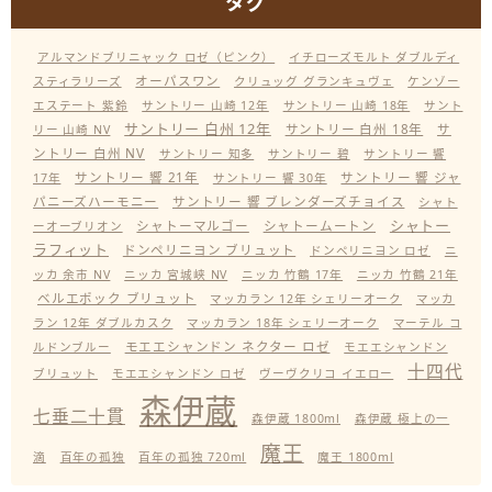
タグ
アルマンドブリニャック ロゼ（ピンク）
イチローズモルト ダブルディ
オーパスワン
スティラリーズ
クリュッグ グランキュヴェ
ケンゾー
エステート 紫鈴
サントリー 山崎 12年
サントリー 山崎 18年
サント
サントリー 白州 12年
サントリー 白州 18年
サ
リー 山崎 NV
ントリー 白州 NV
サントリー 知多
サントリー 碧
サントリー 響
サントリー 響 21年
サントリー 響 ジャ
17年
サントリー 響 30年
パニーズハーモニー
サントリー 響 ブレンダーズチョイス
シャト
シャトー
シャトーマルゴー
シャトームートン
ーオーブリオン
ラフィット
ドンペリニヨン ブリュット
ドンペリニヨン ロゼ
ニ
ッカ 余市 NV
ニッカ 宮城峡 NV
ニッカ 竹鶴 17年
ニッカ 竹鶴 21年
ベルエポック ブリュット
マッカラン 12年 シェリーオーク
マッカ
ラン 12年 ダブルカスク
マッカラン 18年 シェリーオーク
マーテル コ
モエエシャンドン ネクター ロゼ
ルドンブルー
モエエシャンドン
十四代
ブリュット
モエエシャンドン ロゼ
ヴーヴクリコ イエロー
森伊蔵
七垂二十貫
森伊蔵 1800ml
森伊蔵 極上の一
魔王
滴
百年の孤独
百年の孤独 720ml
魔王 1800ml