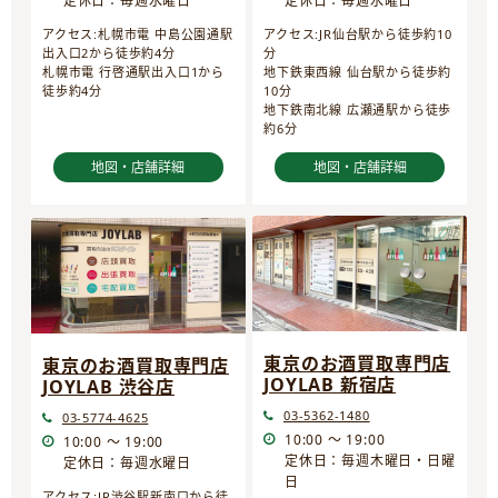
定休日：毎週水曜日
定休日：毎週水曜日
アクセス:JR仙台駅から徒歩約10
アクセス:札幌市電 中島公園通駅
分
出入口2から徒歩約4分
地下鉄東西線 仙台駅から徒歩約
札幌市電 行啓通駅出入口1から
10分
徒歩約4分
地下鉄南北線 広瀬通駅から徒歩
約6分
地図・店舗詳細
地図・店舗詳細
東京のお酒買取専門店
東京のお酒買取専門店
JOYLAB 新宿店
JOYLAB 渋谷店
03-5362-1480
03-5774-4625
10:00 ～ 19:00
10:00 ～ 19:00
定休日：毎週木曜日・日曜
定休日：毎週水曜日
日
アクセス:JR渋谷駅新南口から徒