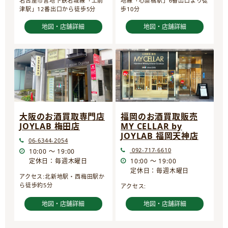
名古屋市営地下鉄名城線「上前
地線「心斎橋駅」6番出口より徒
津駅」12番出口から徒歩5分
歩10分
地図・店舗詳細
地図・店舗詳細
大阪のお酒買取専門店
福岡のお酒買取販売
JOYLAB 梅田店
MY CELLAR by
JOYLAB 福岡天神店
06-6344-2054
092-717-6610
10:00 ～ 19:00
定休日：毎週木曜日
10:00 ～ 19:00
定休日：毎週木曜日
アクセス:北新地駅・西梅田駅か
ら徒歩約5分
アクセス:
地図・店舗詳細
地図・店舗詳細