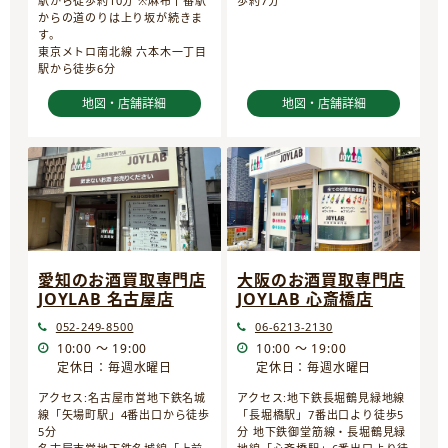
駅から徒歩約10分 ※麻布十番駅
歩約7分
からの道のりは上り坂が続きま
す。
東京メトロ南北線 六本木一丁目
駅から徒歩6分
地図・店舗詳細
地図・店舗詳細
愛知のお酒買取専門店
大阪のお酒買取専門店
JOYLAB 名古屋店
JOYLAB 心斎橋店
052-249-8500
06-6213-2130
10:00 ～ 19:00
10:00 ～ 19:00
定休日：毎週水曜日
定休日：毎週水曜日
アクセス:名古屋市営地下鉄名城
アクセス:地下鉄長堀鶴見緑地線
線「矢場町駅」4番出口から徒歩
「長堀橋駅」7番出口より徒歩5
5分
分 地下鉄御堂筋線・長堀鶴見緑