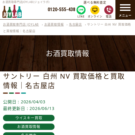
お酒買取専門店JOYLAB(ジョイラボ)
選べる無料査定
0120-555-438
メニュー
LINE
オンライン
電話
お酒買取専門店 JOYLAB
›
お酒買取情報
›
名古屋店
›
サントリー 白州 NV 買取価格
と買取情報｜名古屋店
お酒買取情報
サントリー 白州 NV 買取価格と買取
情報｜名古屋店
公開日 : 2026/04/03
最終更新日 : 2026/06/13
ウイスキー買取
お酒買取情報