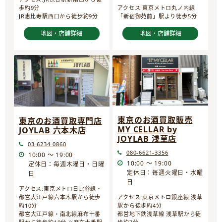
歩約9分
アクセス:東京メトロ丸ノ内線
JR恵比寿駅西口から徒歩約9分
「新宿御苑前」駅より徒歩5分
地図・店舗詳細
地図・店舗詳細
東京のお酒買取販売
東京のお酒買取専門店
MY CELLAR by
JOYLAB 六本木店
JOYLAB 浅草店
03-6234-0860
080-6621-3356
10:00 ～ 19:00
10:00 ～ 19:00
定休日：毎週木曜日・日曜
定休日：毎週火曜日・水曜
日
日
アクセス:東京メトロ日比谷線・
都営大江戸線六本木駅から徒歩
アクセス:東京メトロ銀座線 浅草
約10分
駅から徒歩約4分
都営大江戸線・南北線麻布十番
都営地下鉄浅草線 浅草駅から徒