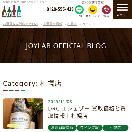
お酒買取専門店JOYLAB(ジョイラボ)
選べる無料査定
0120-555-438
メニュー
LINE
オンライン
電話
お酒買取専門店 JOYLAB
›
お酒買取情報
›
札幌店
›
ページ 6
JOYLAB OFFICIAL BLOG
Category: 札幌店
2025/11/08
DRC エシェゾー 買取価格と買
取情報｜札幌店
お酒買取情報
ワイン買取
札幌店