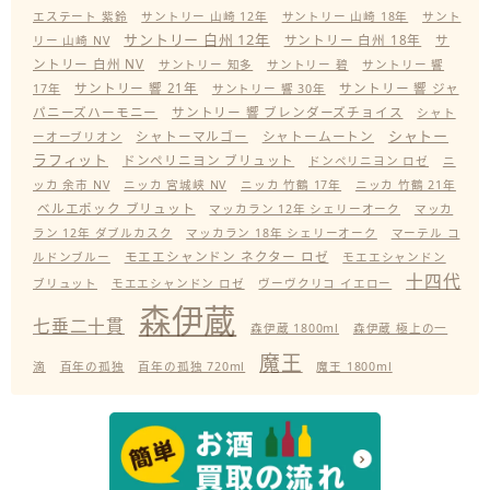
エステート 紫鈴
サントリー 山崎 12年
サントリー 山崎 18年
サント
サントリー 白州 12年
サントリー 白州 18年
サ
リー 山崎 NV
ントリー 白州 NV
サントリー 知多
サントリー 碧
サントリー 響
サントリー 響 21年
サントリー 響 ジャ
17年
サントリー 響 30年
パニーズハーモニー
サントリー 響 ブレンダーズチョイス
シャト
シャトー
シャトーマルゴー
シャトームートン
ーオーブリオン
ラフィット
ドンペリニヨン ブリュット
ドンペリニヨン ロゼ
ニ
ッカ 余市 NV
ニッカ 宮城峡 NV
ニッカ 竹鶴 17年
ニッカ 竹鶴 21年
ベルエポック ブリュット
マッカラン 12年 シェリーオーク
マッカ
ラン 12年 ダブルカスク
マッカラン 18年 シェリーオーク
マーテル コ
モエエシャンドン ネクター ロゼ
ルドンブルー
モエエシャンドン
十四代
ブリュット
モエエシャンドン ロゼ
ヴーヴクリコ イエロー
森伊蔵
七垂二十貫
森伊蔵 1800ml
森伊蔵 極上の一
魔王
滴
百年の孤独
百年の孤独 720ml
魔王 1800ml