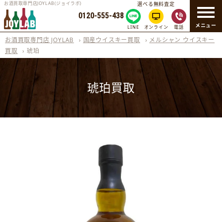
お酒買取専門店JOYLAB(ジョイラボ)
選べる無料査定
0120-555-438
メニュー
LINE
オンライン
電話
お酒買取専門店 JOYLAB
›
国産ウイスキー買取
›
メルシャン ウイスキー
買取
›
琥珀
琥珀買取