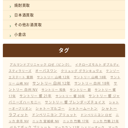
焼酎買取
日本酒買取
その他お酒買取
小倉店
タグ
アルマンドブリニャック ロゼ（ピンク）
イチローズモルト ダブルディ
オーパスワン
スティラリーズ
クリュッグ グランキュヴェ
ケンゾー
エステート 紫鈴
サントリー 山崎 12年
サントリー 山崎 18年
サント
サントリー 白州 12年
サントリー 白州 18年
サ
リー 山崎 NV
ントリー 白州 NV
サントリー 知多
サントリー 碧
サントリー 響
サントリー 響 21年
サントリー 響 ジャ
17年
サントリー 響 30年
パニーズハーモニー
サントリー 響 ブレンダーズチョイス
シャト
シャトー
シャトーマルゴー
シャトームートン
ーオーブリオン
ラフィット
ドンペリニヨン ブリュット
ドンペリニヨン ロゼ
ニ
ッカ 余市 NV
ニッカ 宮城峡 NV
ニッカ 竹鶴 17年
ニッカ 竹鶴 21年
ベルエポック ブリュット
マッカラン 12年 シェリーオーク
マッカ