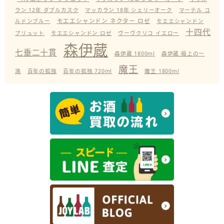
ラン 12年 ダブルカスク
マッカラン 18年 シェリーオーク
マーテル コ
モエエシャンドン ネクター ロゼ
ルドンブルー
モエエシャンドン
十四代
ブリュット
モエエシャンドン ロゼ
ヴーヴクリコ イエロー
森伊蔵
七垂二十貫
森伊蔵 1800ml
森伊蔵 極上の一
魔王
滴
百年の孤独
百年の孤独 720ml
魔王 1800ml