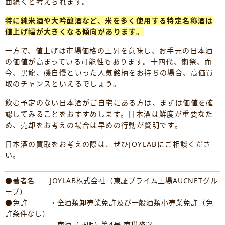
面続くと考えられます。
特に純米酒や大吟醸酒など、米を多く使用する特定名称酒は
値上げ幅が大きくなる傾向があります。
一方で、値上げは市場価格の上昇を意味し、お手元の日本酒
の価値が高まっている可能性もあります。十四代、獺祭、而
今、黒龍、磯自慢といった人気銘柄をお持ちの場合、高価買
取のチャンスといえるでしょう。
飲む予定のない日本酒がご自宅にある方は、まずは価値を確
認してみることをおすすめします。日本酒は鮮度が重要なた
め、売却をお考えの場合は早めの行動が賢明です。
日本酒の買取をお考えの際は、ぜひJOYLABにご相談くださ
い。
●著者名 JOYLAB株式会社（東証プライム上場AUCNETグル
ープ）
●免許 ・全酒類卸売業免許及び一般酒類小売業免許（免
許条件なし）
南酒（証明）第4号 南税務署