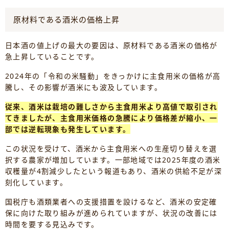
原材料である酒米の価格上昇
日本酒の値上げの最大の要因は、原材料である酒米の価格が
急上昇していることです。
2024年の「令和の米騒動」をきっかけに主食用米の価格が高
騰し、その影響が酒米にも波及しています。
従来、酒米は栽培の難しさから主食用米より高値で取引され
てきましたが、主食用米価格の急騰により価格差が縮小、一
部では逆転現象も発生しています。
この状況を受けて、酒米から主食用米への生産切り替えを選
択する農家が増加しています。一部地域では2025年度の酒米
収穫量が4割減少したという報道もあり、酒米の供給不足が深
刻化しています。
国税庁も酒類業者への支援措置を設けるなど、酒米の安定確
保に向けた取り組みが進められていますが、状況の改善には
時間を要する見込みです。