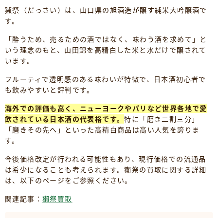
獺祭（だっさい）は、山口県の旭酒造が醸す純米大吟醸酒で
す。
「酔うため、売るための酒ではなく、味わう酒を求めて」と
いう理念のもと、山田錦を高精白した米と水だけで醸されて
います。
フルーティで透明感のある味わいが特徴で、日本酒初心者で
も飲みやすいと評判です。
海外での評価も高く、ニューヨークやパリなど世界各地で愛
飲されている日本酒の代表格です。
特に「磨き二割三分」
「磨きその先へ」といった高精白商品は高い人気を誇りま
す。
今後価格改定が行われる可能性もあり、現行価格での流通品
は希少になることも考えられます。獺祭の買取に関する詳細
は、以下のページをご参照ください。
関連記事：
獺祭買取