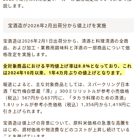
説します。
宝酒造が2026年2月出荷分から値上げを実施
宝酒造は2026年2月1日出荷分から、清酒と料理清酒の全商
品、および加工・業務用調味料と洋酒の一部商品について価
格改定を実施します。
全対象商品における平均値上げ率は8.8%となっており、これ
は2024年10月以来、1年4カ月ぶりの値上げとなります。
報道によると、主な対象商品としては、スパークリング日本
酒「松竹梅白壁蔵『澪』」300ミリリットルが参考小売価格
（税込）567円から637円に、「タカラ料理のための清酒」
1.8リットルが参考小売価格（税込）1,356円から1,419円に
引き上げられます。
宝酒造は値上げの背景について、原料米価格の急激な高騰を
はじめ、資材価格や物流費などのコストが上昇し続けている
ことを挙げています。