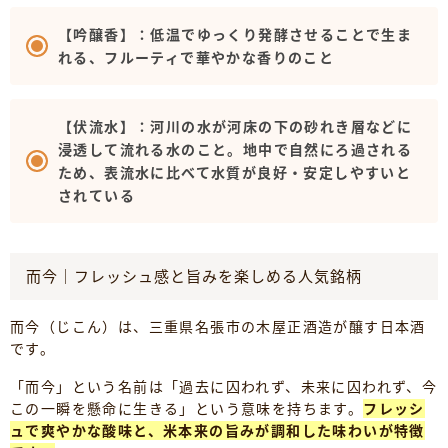
【吟醸香】：低温でゆっくり発酵させることで生ま
れる、フルーティで華やかな香りのこと
【伏流水】：河川の水が河床の下の砂れき層などに
浸透して流れる水のこと。地中で自然にろ過される
ため、表流水に比べて水質が良好・安定しやすいと
されている
而今｜フレッシュ感と旨みを楽しめる人気銘柄
而今（じこん）は、三重県名張市の木屋正酒造が醸す日本酒
です。
「而今」という名前は「過去に囚われず、未来に囚われず、今
この一瞬を懸命に生きる」という意味を持ちます。
フレッシ
ュで爽やかな酸味と、米本来の旨みが調和した味わいが特徴