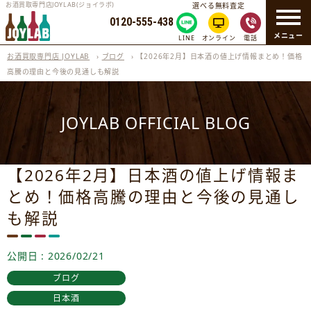
お酒買取専門店JOYLAB(ジョイラボ)
選べる無料査定
0120-555-438
メニュー
LINE
オンライン
電話
お酒買取専門店 JOYLAB
›
ブログ
›
【2026年2月】日本酒の値上げ情報まとめ！価格
高騰の理由と今後の見通しも解説
JOYLAB OFFICIAL BLOG
【2026年2月】日本酒の値上げ情報ま
とめ！価格高騰の理由と今後の見通し
も解説
公開日 : 2026/02/21
ブログ
日本酒