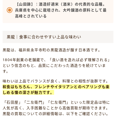
【山田錦】：酒造好適米（酒米）の代表的な品種。
兵庫県を中心に栽培され、大吟醸酒の原料として最
高峰とされている
黒龍｜食事に合わせやすい上品な味わい
黒龍は、福井県永平寺町の黒龍酒造が醸す日本酒です。
1804年創業の老舗蔵で、「良い酒を造れば必ず理解される」
という信念のもと、品質にこだわった酒造りを続けていま
す。
味わいは上品でバランスが良く、料理との相性が抜群です。
和食はもちろん、フレンチやイタリアンとのペアリングも楽
しめる懐の深さが魅力です。
「石田屋」「二左衛門」「仁左衛門」といった限定品は特に
人気が高く、入手困難なことから高価買取が期待できます。
黒龍の買取についての詳細情報は、以下をご確認ください。