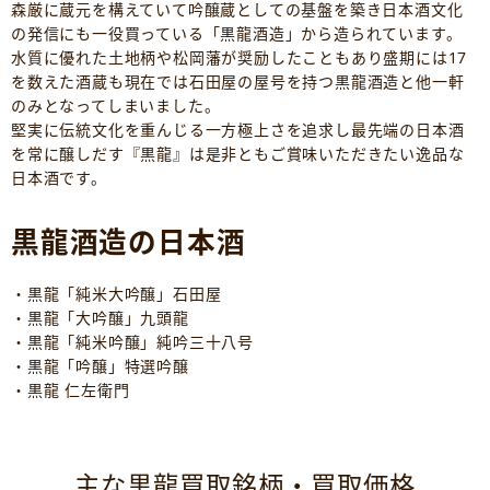
森厳に蔵元を構えていて吟醸蔵としての基盤を築き日本酒文化
の発信にも一役買っている「黒龍酒造」から造られています。
水質に優れた土地柄や松岡藩が奨励したこともあり盛期には17
を数えた酒蔵も現在では石田屋の屋号を持つ黒龍酒造と他一軒
のみとなってしまいました。
堅実に伝統文化を重んじる一方極上さを追求し最先端の日本酒
を常に醸しだす『黒龍』は是非ともご賞味いただきたい逸品な
日本酒です。
黒龍酒造の日本酒
・黒龍「純米大吟醸」石田屋
・黒龍「大吟醸」九頭龍
・黒龍「純米吟醸」純吟三十八号
・黒龍「吟醸」特選吟醸
・黒龍 仁左衛門
主な黒龍買取銘柄・買取価格