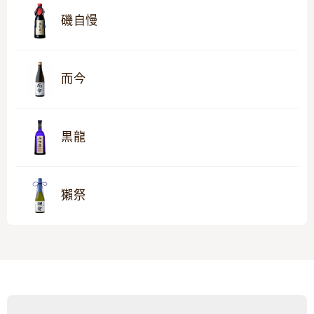
磯自慢
而今
黒龍
獺祭