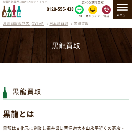
お酒買取専門店JOYLAB(ジョイラボ)
選べる無料査定
0120-555-438
メニュー
LINE
オンライン
電話
お酒買取専門店 JOYLAB
›
日本酒買取
›
黒龍買取
黒龍買取
黒龍買取
黒龍とは
黒龍は文化元に創業し福井県に曹洞宗大本山永平近くの寒冷・