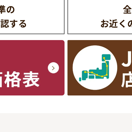
水準の
全
確認する
お近く