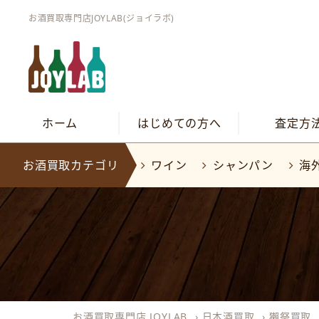
お酒買取専門店JOYLAB(ジョイラボ)
ホーム
はじめての方へ
査定方
お酒買取カテゴリ
ワイン
シャンパン
海
お酒買取専門店 JOYLAB
›
日本酒買取
›
獺祭買取