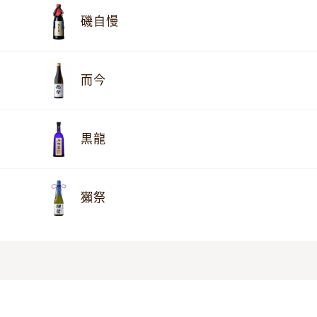
磯自慢
而今
黒龍
獺祭