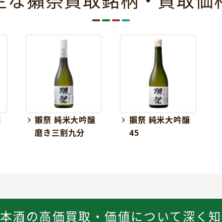
主な獺祭買取銘柄・買取価
醸
獺祭 純米大吟醸
獺祭 純米大吟醸
磨き三割九分
45
日本酒の
高価買取・価値について深く知