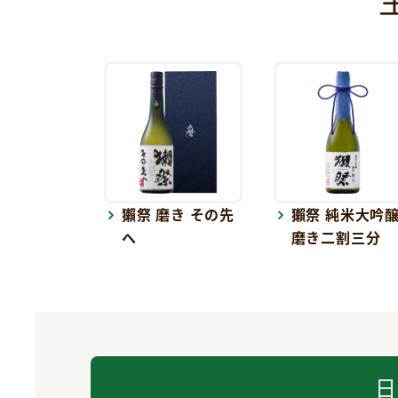
獺祭 磨き その先
獺祭 純米大吟
へ
磨き二割三分