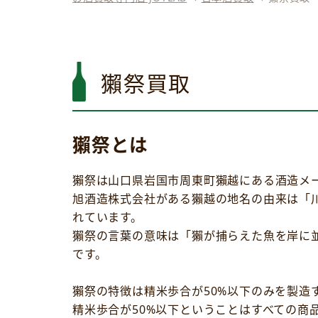
獺祭買取
獺祭とは
獺祭は山口県岩国市周東町獺越にある酒造メ
旭酒造株式会社がある獺越の地名の由来は「
れています。
獺祭の言葉の意味は「獺が捕らえた魚を岸に
です。
獺祭の特徴は精米歩合が50%以下のみを製造
精米歩合が50%以下ということはすべての商