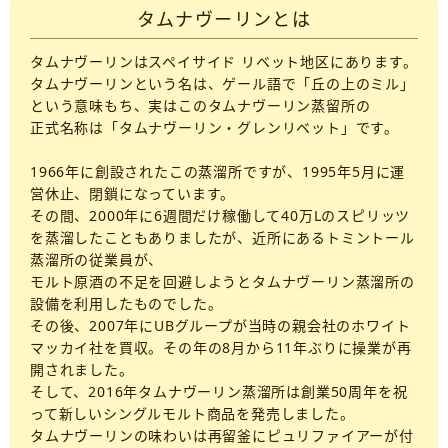
タムナヴーリンとは
タムナヴーリンはスペイサイド リベット地区にあります。
タムナヴーリンという名は、ゲール語で「丘の上のミル」
という意味もち、実はこのタムナヴーリン蒸留所の
正式名称は「タムナヴーリン・グレンリベット」です。
1966年に創設されたこの蒸溜所ですが、1995年5月に運
営休止、閉鎖になっています。
その間、2000年に6週間だけ稼働して40万Lのスピリッツ
を蒸溜したこともありましたが、近所にあるトミントール
蒸溜所の従業員が、
モルト原酒の不足を回避しようとタムナヴーリン蒸溜所の
設備を利用したものでした。
その後、2007年にUBグループが当時の親会社のホワイト
マッカイ社を買収。その年の8月から11年ぶりに操業が再
開されました。
そして、2016年タムナヴーリン蒸溜所は創業50周年を祝
って新しいシングルモルト商品を発売しました。
タムナヴーリンの味わいは再留釜にピュリファイアーが付