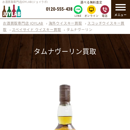
お酒買取専門店JOYLAB(ジョイラボ)
選べる無料査定
0120-555-438
メニュー
LINE
オンライン
電話
お酒買取専門店 JOYLAB
›
海外ウイスキー買取
›
スコッチウイスキー買
取
›
スペイサイド ウイスキー買取
›
タムナヴーリン
タムナヴーリン買取