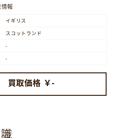
産情報
イギリス
スコットランド
-
-
買取価格 ￥
-
知識