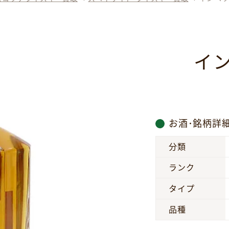
イ
お酒･銘柄詳
分類
ランク
タイプ
品種