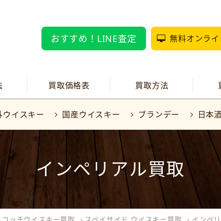
おすすめ！LINE査定
無料オンライ
法
買取価格表
買取方法
外ウイスキー
国産ウイスキー
ブランデー
日本
インペリアル買取
スコッチウイスキー買取
›
スペイサイド ウイスキー買取
›
インペ