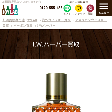
お酒買取専門店JOYLAB(ジョイラボ)
選べる無料査定
0120-555-438
メニュー
LINE
オンライン
電話
お酒買取専門店 JOYLAB
›
海外ウイスキー買取
›
アメリカンウイスキー
買取
›
バーボン買取
›
I.W.ハーパー
I.W.ハーパー買取