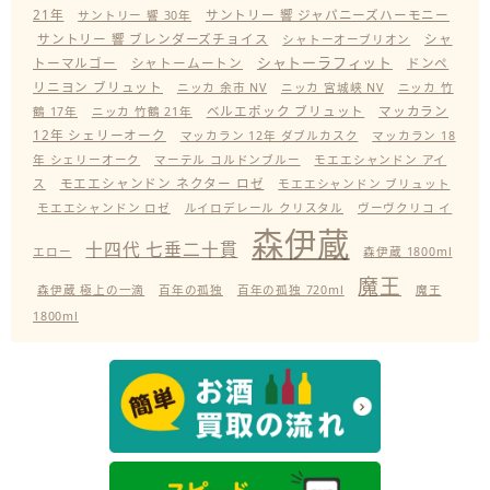
21年
サントリー 響 ジャパニーズハーモニー
サントリー 響 30年
サントリー 響 ブレンダーズチョイス
シャ
シャトーオーブリオン
シャトーラフィット
トーマルゴー
シャトームートン
ドンペ
リニヨン ブリュット
ニッカ 余市 NV
ニッカ 宮城峡 NV
ニッカ 竹
ベルエポック ブリュット
マッカラン
鶴 17年
ニッカ 竹鶴 21年
12年 シェリーオーク
マッカラン 12年 ダブルカスク
マッカラン 18
年 シェリーオーク
マーテル コルドンブルー
モエエシャンドン アイ
モエエシャンドン ネクター ロゼ
ス
モエエシャンドン ブリュット
モエエシャンドン ロゼ
ルイロデレール クリスタル
ヴーヴクリコ イ
森伊蔵
十四代 七垂二十貫
エロー
森伊蔵 1800ml
魔王
森伊蔵 極上の一滴
百年の孤独
百年の孤独 720ml
魔王
1800ml