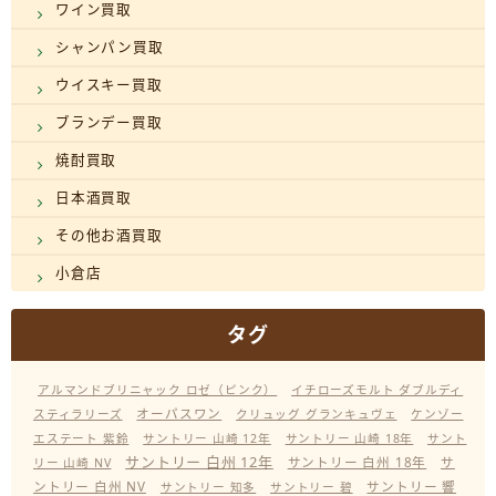
ワイン買取
シャンパン買取
ウイスキー買取
ブランデー買取
焼酎買取
日本酒買取
その他お酒買取
小倉店
タグ
アルマンドブリニャック ロゼ（ピンク）
イチローズモルト ダブルディ
オーパスワン
スティラリーズ
クリュッグ グランキュヴェ
ケンゾー
エステート 紫鈴
サントリー 山崎 12年
サントリー 山崎 18年
サント
サントリー 白州 12年
サントリー 白州 18年
サ
リー 山崎 NV
ントリー 白州 NV
サントリー 響
サントリー 知多
サントリー 碧