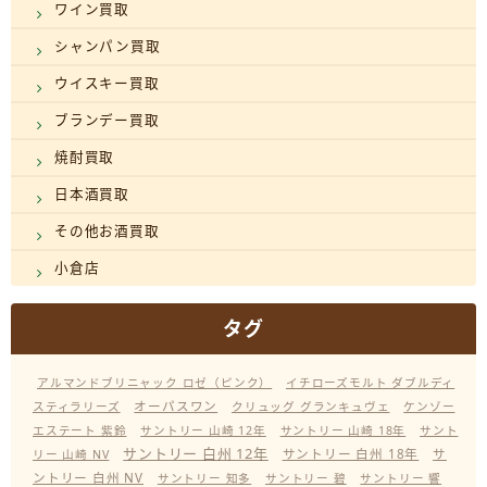
ワイン買取
シャンパン買取
ウイスキー買取
ブランデー買取
焼酎買取
日本酒買取
その他お酒買取
小倉店
タグ
アルマンドブリニャック ロゼ（ピンク）
イチローズモルト ダブルディ
オーパスワン
スティラリーズ
クリュッグ グランキュヴェ
ケンゾー
エステート 紫鈴
サントリー 山崎 12年
サントリー 山崎 18年
サント
サントリー 白州 12年
サントリー 白州 18年
サ
リー 山崎 NV
ントリー 白州 NV
サントリー 知多
サントリー 碧
サントリー 響