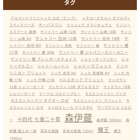
タグ
アルマンドブリニャック ロゼ（ピンク）
イチローズモルト ダブルディ
オーパスワン
スティラリーズ
クリュッグ グランキュヴェ
ケンゾー
エステート 紫鈴
サントリー 山崎 12年
サントリー 山崎 18年
サント
サントリー 白州 12年
サントリー 白州 18年
サ
リー 山崎 NV
ントリー 白州 NV
サントリー 響
サントリー 知多
サントリー 碧
21年
サントリー 響 ジャパニーズハーモニー
サントリー 響 30年
サントリー 響 ブレンダーズチョイス
シャ
シャトーオーブリオン
シャトーラフィット
トーマルゴー
シャトームートン
ドンペ
リニヨン ブリュット
ニッカ 余市 NV
ニッカ 宮城峡 NV
ニッカ 竹
ベルエポック ブリュット
鶴 17年
ニッカ 竹鶴 21年
マッカラン
12年 シェリーオーク
マッカラン 12年 ダブルカスク
マッカラン 18年
シェリーオーク
マーテル コルドンブルー
モエエシャンドン アイス
モエエシャンドン ネクター ロゼ
モエエシャンドン ブリュット
モ
エエシャンドン ロゼ
ルイロデレール クリスタル
ヴーヴクリコ イエロ
森伊蔵
十四代 七垂二十貫
ー
森伊蔵 1800ml
森
魔王
伊蔵 極上の一滴
百年の孤独
百年の孤独 720ml
魔王
1800ml