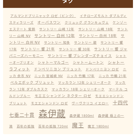
タグ
アルマンドブリニャック ロゼ（ピンク）
イチローズモルト ダブルディ
オーパスワン
スティラリーズ
クリュッグ グランキュヴェ
ケンゾー
エステート 紫鈴
サントリー 山崎 12年
サントリー 山崎 18年
サント
サントリー 白州 12年
サントリー 白州 18年
サ
リー 山崎 NV
ントリー 白州 NV
サントリー 知多
サントリー 碧
サントリー 響
サントリー 響 21年
サントリー 響 ジャ
17年
サントリー 響 30年
パニーズハーモニー
サントリー 響 ブレンダーズチョイス
シャト
シャトー
シャトーマルゴー
シャトームートン
ーオーブリオン
ラフィット
ドンペリニヨン ブリュット
ドンペリニヨン ロゼ
ニ
ッカ 余市 NV
ニッカ 宮城峡 NV
ニッカ 竹鶴 17年
ニッカ 竹鶴 21年
ベルエポック ブリュット
マッカラン 12年 シェリーオーク
マッカ
ラン 12年 ダブルカスク
マッカラン 18年 シェリーオーク
マーテル コ
モエエシャンドン ネクター ロゼ
ルドンブルー
モエエシャンドン
十四代
ブリュット
モエエシャンドン ロゼ
ヴーヴクリコ イエロー
森伊蔵
七垂二十貫
森伊蔵 1800ml
森伊蔵 極上の一
魔王
滴
百年の孤独
百年の孤独 720ml
魔王 1800ml