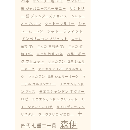
21年
サントリー
サントリー 響 30年
響 ジャパニーズハーモニー
サントリ
ー 響 ブレンダーズチョイス
シャトー
シャトーマルゴー
シャ
オーブリオン
シャトーラフィット
トームートン
ドンペリニヨン ブリュット
ニッカ
余市 NV
ニッカ 宮城峡 NV
ニッカ 竹
ベルエポッ
鶴 17年
ニッカ 竹鶴 21年
ク ブリュット
マッカラン 12年 シェリ
ーオーク
マッカラン 12年 ダブルカス
ク
マッカラン 18年 シェリーオーク
マ
ーテル コルドンブルー
モエエシャンド
モエエシャンドン ネクター
ン アイス
ロゼ
モエエシャンドン ブリュット
モ
エエシャンドン ロゼ
ルイロデレール ク
十
リスタル
ヴーヴクリコ イエロー
森伊
四代 七垂二十貫