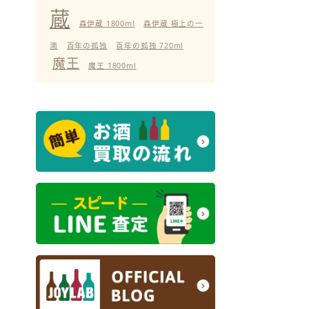
蔵
森伊蔵 1800ml
森伊蔵 極上の一
滴
百年の孤独
百年の孤独 720ml
魔王
魔王 1800ml