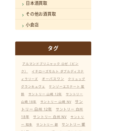
日本酒買取
その他お酒買取
小倉店
タグ
アルマンドブリニャック ロゼ（ピン
ク）
イチローズモルト ダブルディステ
オーパスワン
ィラリーズ
クリュッグ
グランキュヴェ
ケンゾーエステート 紫
鈴
サントリー 山崎 12年
サントリー
サン
山崎 18年
サントリー 山崎 NV
トリー 白州 12年
サントリー 白州
18年
サントリー 白州 NV
サントリ
サントリー 響
ー 知多
サントリー 碧