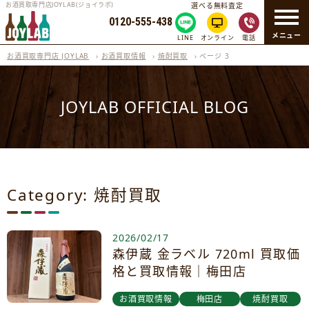
お酒買取専門店JOYLAB(ジョイラボ)
選べる無料査定
0120-555-438
メニュー
LINE
オンライン
電話
お酒買取専門店 JOYLAB
›
お酒買取情報
›
焼酎買取
›
ページ 3
JOYLAB OFFICIAL BLOG
Category: 焼酎買取
2026/02/17
森伊蔵 金ラベル 720ml 買取価
格と買取情報｜梅田店
お酒買取情報
梅田店
焼酎買取