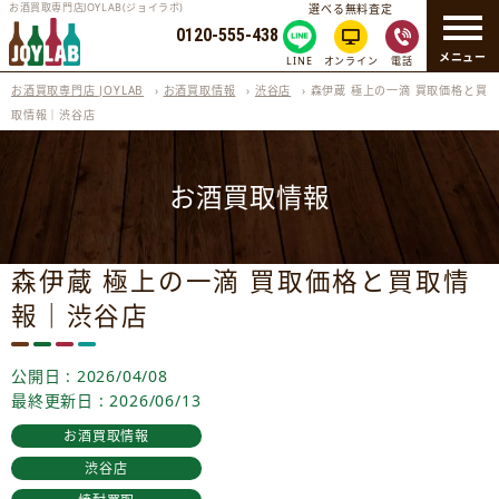
お酒買取専門店JOYLAB(ジョイラボ)
選べる無料査定
0120-555-438
メニュー
LINE
オンライン
電話
お酒買取専門店 JOYLAB
›
お酒買取情報
›
渋谷店
›
森伊蔵 極上の一滴 買取価格と買
取情報｜渋谷店
お酒買取情報
森伊蔵 極上の一滴 買取価格と買取情
報｜渋谷店
公開日 : 2026/04/08
最終更新日 : 2026/06/13
お酒買取情報
渋谷店