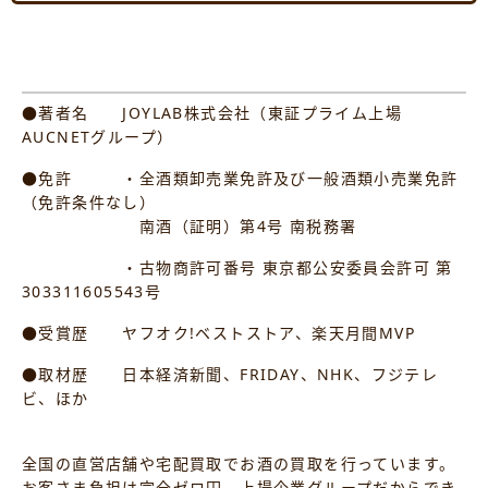
●著者名 JOYLAB株式会社（東証プライム上場
AUCNETグループ）
●免許 ・全酒類卸売業免許及び一般酒類小売業免許
（免許条件なし）
南酒（証明）第4号 南税務署
・古物商許可番号 東京都公安委員会許可 第
303311605543号
●受賞歴 ヤフオク!ベストストア、楽天月間MVP
●取材歴 日本経済新聞、FRIDAY、NHK、フジテレ
ビ、ほか
全国の直営店舗や宅配買取でお酒の買取を行っています。
お客さま負担は完全ゼロ円。上場企業グループだからでき