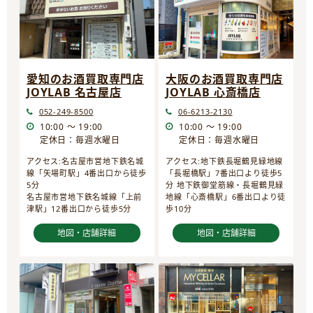
愛知のお酒買取専門店
大阪のお酒買取専門店
JOYLAB 名古屋店
JOYLAB 心斎橋店
052-249-8500
06-6213-2130
10:00 ～ 19:00
10:00 ～ 19:00
定休日：毎週水曜日
定休日：毎週水曜日
アクセス:名古屋市営地下鉄名城
アクセス:地下鉄長堀鶴見緑地線
線「矢場町駅」4番出口から徒歩
「長堀橋駅」7番出口より徒歩5
5分
分 地下鉄御堂筋線・長堀鶴見緑
名古屋市営地下鉄名城線「上前
地線「心斎橋駅」6番出口より徒
津駅」12番出口から徒歩5分
歩10分
地図・店舗詳細
地図・店舗詳細