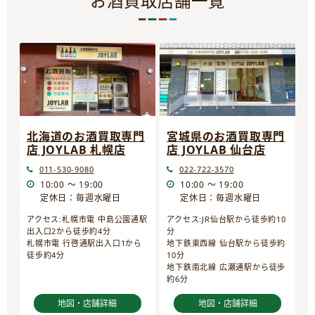
お酒買取店舗一覧
宮城県のお酒買取専門
北海道のお酒買取専門
店 JOYLAB 仙台店
店 JOYLAB 札幌店
022-722-3570
011-530-9080
10:00 ～ 19:00
10:00 ～ 19:00
定休日：毎週水曜日
定休日：毎週水曜日
アクセス:JR仙台駅から徒歩約10
アクセス:札幌市電 中島公園通駅
分
出入口2から徒歩約4分
地下鉄東西線 仙台駅から徒歩約
札幌市電 行啓通駅出入口1から
10分
徒歩約4分
地下鉄南北線 広瀬通駅から徒歩
約6分
地図・店舗詳細
地図・店舗詳細