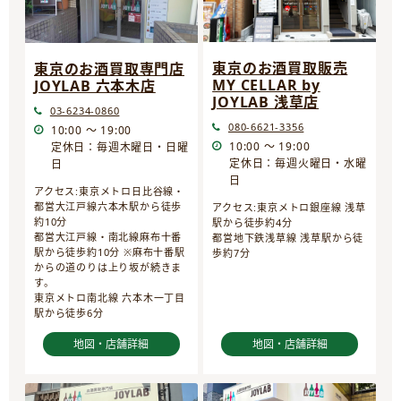
東京のお酒買取販売
東京のお酒買取専門店
MY CELLAR by
JOYLAB 六本木店
JOYLAB 浅草店
03-6234-0860
080-6621-3356
10:00 ～ 19:00
10:00 ～ 19:00
定休日：毎週木曜日・日曜
定休日：毎週火曜日・水曜
日
日
アクセス:東京メトロ日比谷線・
都営大江戸線六本木駅から徒歩
アクセス:東京メトロ銀座線 浅草
約10分
駅から徒歩約4分
都営大江戸線・南北線麻布十番
都営地下鉄浅草線 浅草駅から徒
駅から徒歩約10分 ※麻布十番駅
歩約7分
からの道のりは上り坂が続きま
す。
東京メトロ南北線 六本木一丁目
駅から徒歩6分
地図・店舗詳細
地図・店舗詳細