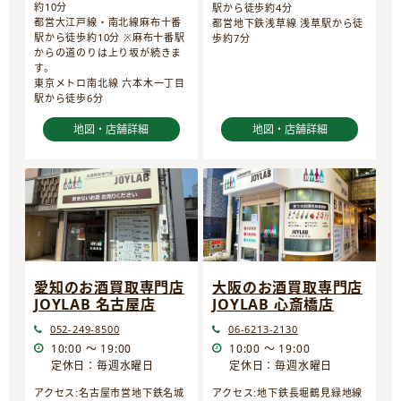
約10分
駅から徒歩約4分
都営大江戸線・南北線麻布十番
都営地下鉄浅草線 浅草駅から徒
駅から徒歩約10分 ※麻布十番駅
歩約7分
からの道のりは上り坂が続きま
す。
東京メトロ南北線 六本木一丁目
駅から徒歩6分
地図・店舗詳細
地図・店舗詳細
愛知のお酒買取専門店
大阪のお酒買取専門店
JOYLAB 名古屋店
JOYLAB 心斎橋店
052-249-8500
06-6213-2130
10:00 ～ 19:00
10:00 ～ 19:00
定休日：毎週水曜日
定休日：毎週水曜日
アクセス:名古屋市営地下鉄名城
アクセス:地下鉄長堀鶴見緑地線