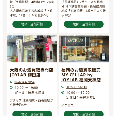
線「矢場町駅」4番出口から徒歩
「長堀橋駅」7番出口より徒歩5
5分
分 地下鉄御堂筋線・長堀鶴見緑
名古屋市営地下鉄名城線「上前
地線「心斎橋駅」6番出口より徒
津駅」12番出口から徒歩5分
歩10分
地図・店舗詳細
地図・店舗詳細
大阪のお酒買取専門店
福岡のお酒買取販売
JOYLAB 梅田店
MY CELLAR by
JOYLAB 福岡天神店
06-6344-2054
092-717-6610
10:00 ～ 19:00
定休日：毎週木曜日
10:00 ～ 19:00
定休日：毎週木曜日
アクセス:北新地駅・西梅田駅か
ら徒歩約5分
アクセス:
地図・店舗詳細
地図・店舗詳細