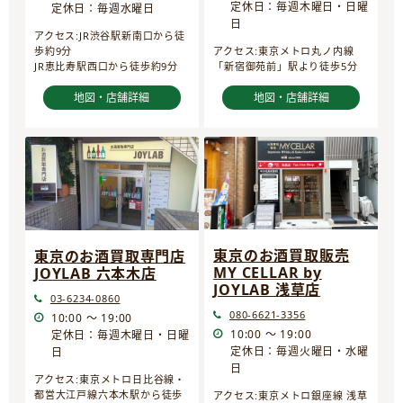
定休日：毎週木曜日・日曜
定休日：毎週水曜日
日
アクセス:JR渋谷駅新南口から徒
歩約9分
アクセス:東京メトロ丸ノ内線
JR恵比寿駅西口から徒歩約9分
「新宿御苑前」駅より徒歩5分
地図・店舗詳細
地図・店舗詳細
東京のお酒買取販売
東京のお酒買取専門店
MY CELLAR by
JOYLAB 六本木店
JOYLAB 浅草店
03-6234-0860
080-6621-3356
10:00 ～ 19:00
10:00 ～ 19:00
定休日：毎週木曜日・日曜
定休日：毎週火曜日・水曜
日
日
アクセス:東京メトロ日比谷線・
都営大江戸線六本木駅から徒歩
アクセス:東京メトロ銀座線 浅草