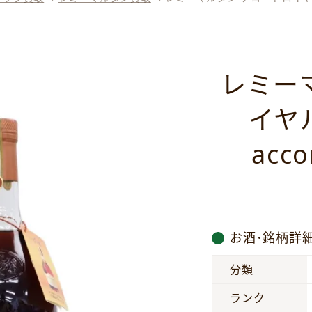
レミー
イヤル
acc
お酒･銘柄詳
分類
ランク