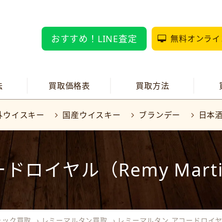
おすすめ！LINE査定
無料オンライ
法
買取価格表
買取方法
外ウイスキー
国産ウイスキー
ブランデー
日本
イヤル（Remy Martin a
ャック買取
›
レミーマルタン買取
›
レミーマルタン アコードロイヤル（Re