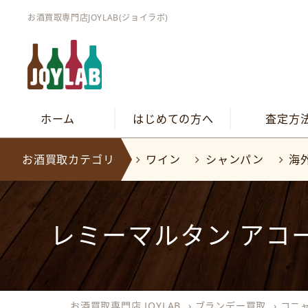
お酒買取専門店JOYLAB(ジョイラボ)
ホーム
はじめての方へ
査定方
お酒買取カテゴリ
ワイン
シャンパン
海
レミーマルタン アコードロ
お酒買取専門店 JOYLAB
›
ブランデー買取
›
コニ