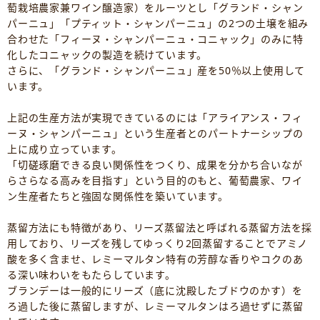
萄栽培農家兼ワイン醸造家）をルーツとし「グランド・シャン
パーニュ」「プティット・シャンパーニュ」の2つの土壌を組み
合わせた「フィーヌ・シャンパーニュ・コニャック」のみに特
化したコニャックの製造を続けています。
さらに、「グランド・シャンパーニュ」産を50％以上使用して
います。
上記の生産方法が実現できているのには「アライアンス・フィ
ーヌ・シャンパーニュ」という生産者とのパートナーシップの
上に成り立っています。
「切磋琢磨できる良い関係性をつくり、成果を分かち合いなが
らさらなる高みを目指す」という目的のもと、葡萄農家、ワイ
ン生産者たちと強固な関係性を築いています。
蒸留方法にも特徴があり、リーズ蒸留法と呼ばれる蒸留方法を採
用しており、リーズを残してゆっくり2回蒸留することでアミノ
酸を多く含ませ、レミーマルタン特有の芳醇な香りやコクのあ
る深い味わいをもたらしています。
ブランデーは一般的にリーズ（底に沈殿したブドウのかす）を
ろ過した後に蒸留しますが、レミーマルタンはろ過せずに蒸留