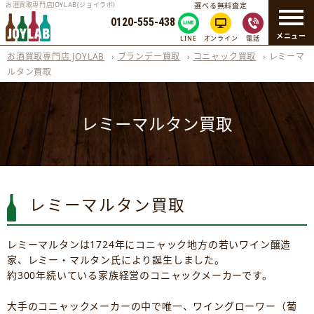
お酒買取専門店JOYLAB(ジョイラボ)
選べる無料査定
0120-555-438
メニュー
LINE
オンライン
電話
お酒買取専門店 JOYLAB
›
ブランデー買取
›
コニャック買取
›
レミーマ
ルタン買取
レミーマルタン買取
レミーマルタン買取
レミーマルタンは1724年にコニャック地方の若いワイン醸造
家、レミー・マルタン氏により誕生しました。
約300年続いている家族経営のコニャックメーカーです。
大手のコニャックメーカーの中で唯一、ワイングローワー（葡