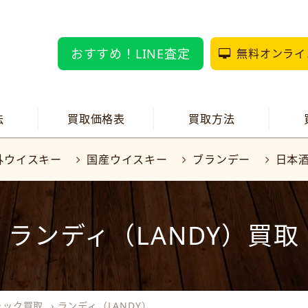
おすすめ！LINE査定
無料オンライ
法
買取価格表
買取方法
外ウイスキー
国産ウイスキー
ブランデー
日本
ランディ（LANDY）買取
ャック買取
›
ランディ（LANDY）