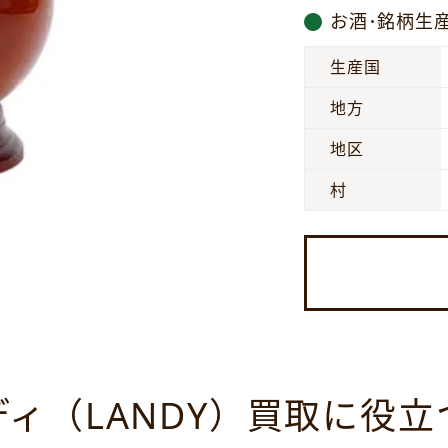
お酒･銘柄生
生産国
地方
地区
村
ディ（LANDY）買取に役立