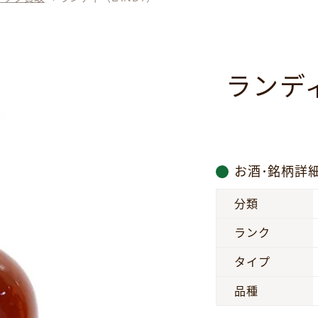
ランデ
お酒･銘柄詳
分類
ランク
タイプ
品種