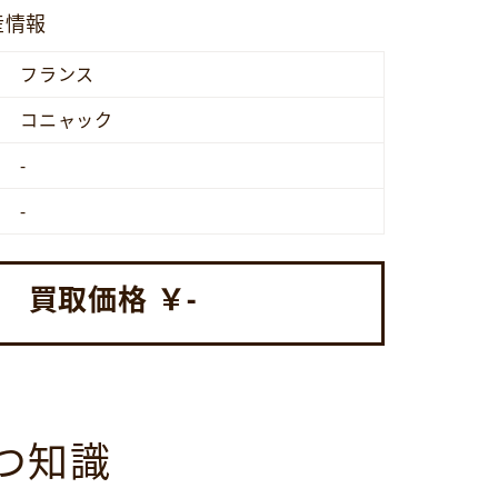
産情報
フランス
コニャック
-
-
買取価格 ￥
-
つ知識