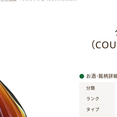
（COU
お酒･銘柄詳
分類
ランク
タイプ