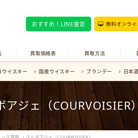
おすすめ！LINE査定
無料オンライ
法
買取価格表
買取方法
外ウイスキー
国産ウイスキー
ブランデー
日本
アジェ（COURVOISIE
ャック買取
›
クルボアジェ（COURVOISIER）