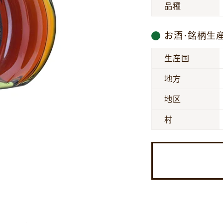
品種
お酒･銘柄生
生産国
地方
地区
村