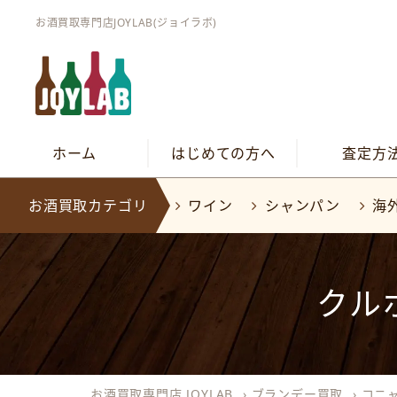
お酒買取専門店JOYLAB(ジョイラボ)
ホーム
はじめての方へ
査定方
お酒買取カテゴリ
ワイン
シャンパン
海
クルボ
お酒買取専門店 JOYLAB
›
ブランデー買取
›
コニ