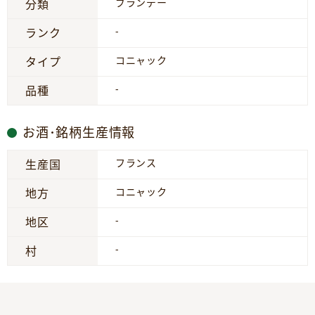
ブランデー
分類
-
ランク
コニャック
タイプ
-
品種
お酒･銘柄生産情報
フランス
生産国
コニャック
地方
-
地区
-
村