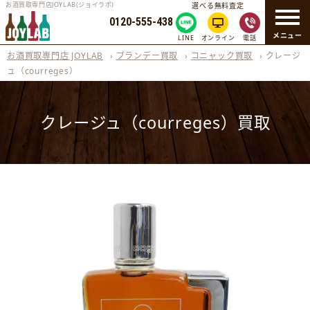
お酒買取専門店JOYLAB(ジョイラボ)
選べる無料査定
0120-555-438
メニュー
LINE
オンライン
電話
お酒買取専門店 JOYLAB
›
ブランデー買取
›
コニャック買取
›
クレージ
ュ（courreges）
クレージュ（courreges）買取