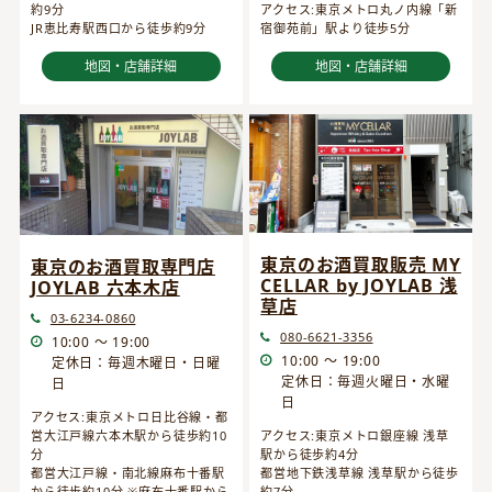
約9分
アクセス:東京メトロ丸ノ内線「新
JR恵比寿駅西口から徒歩約9分
宿御苑前」駅より徒歩5分
地図・店舗詳細
地図・店舗詳細
東京のお酒買取販売 MY
東京のお酒買取専門店
CELLAR by JOYLAB 浅
JOYLAB 六本木店
草店
03-6234-0860
080-6621-3356
10:00 ～ 19:00
10:00 ～ 19:00
定休日：毎週木曜日・日曜
定休日：毎週火曜日・水曜
日
日
アクセス:東京メトロ日比谷線・都
営大江戸線六本木駅から徒歩約10
アクセス:東京メトロ銀座線 浅草
分
駅から徒歩約4分
都営大江戸線・南北線麻布十番駅
都営地下鉄浅草線 浅草駅から徒歩
から徒歩約10分 ※麻布十番駅から
約7分