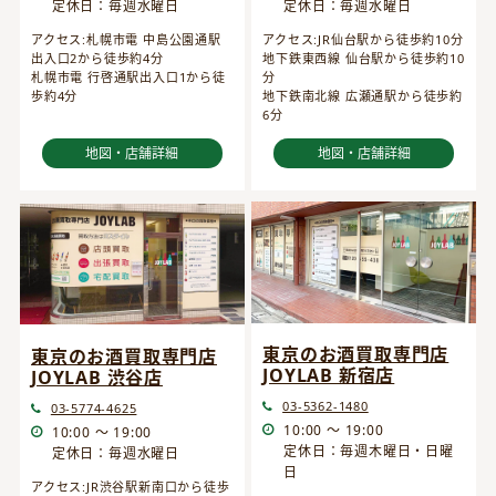
定休日：毎週水曜日
定休日：毎週水曜日
アクセス:JR仙台駅から徒歩約10分
アクセス:札幌市電 中島公園通駅
地下鉄東西線 仙台駅から徒歩約10
出入口2から徒歩約4分
分
札幌市電 行啓通駅出入口1から徒
地下鉄南北線 広瀬通駅から徒歩約
歩約4分
6分
地図・店舗詳細
地図・店舗詳細
東京のお酒買取専門店
東京のお酒買取専門店
JOYLAB 新宿店
JOYLAB 渋谷店
03-5362-1480
03-5774-4625
10:00 ～ 19:00
10:00 ～ 19:00
定休日：毎週木曜日・日曜
定休日：毎週水曜日
日
アクセス:JR渋谷駅新南口から徒歩