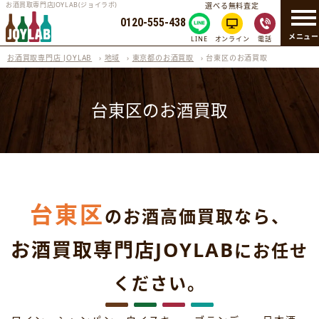
お酒買取専門店JOYLAB(ジョイラボ)
選べる無料査定
0120-555-438
メニュ
LINE
オンライン
電話
お酒買取専門店 JOYLAB
›
地域
›
東京都のお酒買取
›
台東区のお酒買取
台東区のお酒買取
台東区
のお酒高価買取なら、
お酒買取専門店JOYLAB
にお任せ
ください。