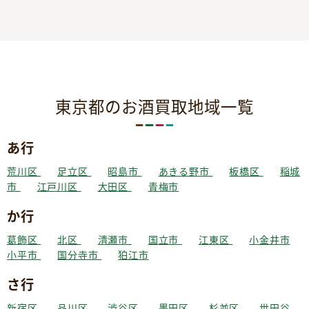
東京都のお酒買取地域一覧
あ行
荒川区
足立区
昭島市
あきる野市
板橋区
稲城
市
江戸川区
大田区
青梅市
か行
葛飾区
北区
清瀬市
国立市
江東区
小金井市
小平市
国分寺市
狛江市
さ行
新宿区
品川区
渋谷区
墨田区
杉並区
世田谷