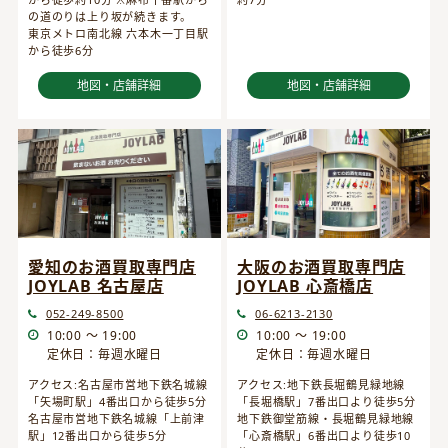
の道のりは上り坂が続きます。
東京メトロ南北線 六本木一丁目駅
から徒歩6分
地図・店舗詳細
地図・店舗詳細
愛知のお酒買取専門店
大阪のお酒買取専門店
JOYLAB 名古屋店
JOYLAB 心斎橋店
052-249-8500
06-6213-2130
10:00 ～ 19:00
10:00 ～ 19:00
定休日：毎週水曜日
定休日：毎週水曜日
アクセス:名古屋市営地下鉄名城線
アクセス:地下鉄長堀鶴見緑地線
「矢場町駅」4番出口から徒歩5分
「長堀橋駅」7番出口より徒歩5分
名古屋市営地下鉄名城線「上前津
地下鉄御堂筋線・長堀鶴見緑地線
駅」12番出口から徒歩5分
「心斎橋駅」6番出口より徒歩10