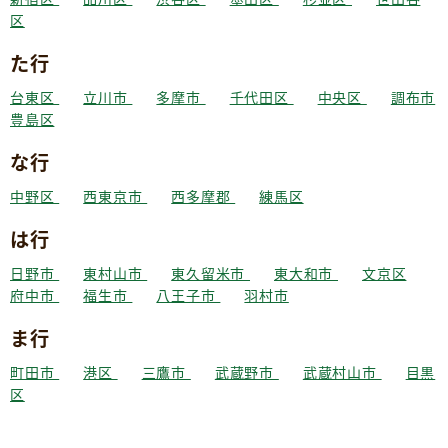
区
た行
台東区
立川市
多摩市
千代田区
中央区
調布市
豊島区
な行
中野区
西東京市
西多摩郡
練馬区
は行
日野市
東村山市
東久留米市
東大和市
文京区
府中市
福生市
八王子市
羽村市
ま行
町田市
港区
三鷹市
武蔵野市
武蔵村山市
目黒
区