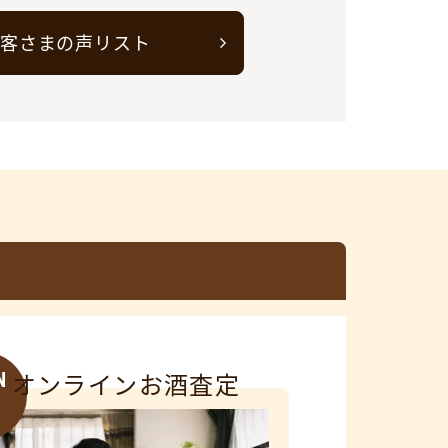
客さまの声リスト
N
オンラインお酒査定
3