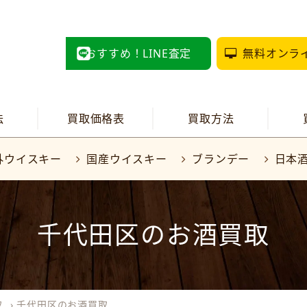
おすすめ！LINE査定
無料オンラ
法
買取価格表
買取方法
外ウイスキー
国産ウイスキー
ブランデー
日本
千代田区のお酒買取
取
›
千代田区のお酒買取