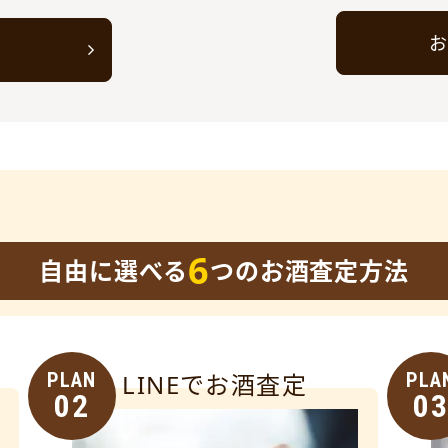
お
ト
6
自由に選べる
つのお酒査定方法
PLAN
LINEでお酒査定
PLA
02
0