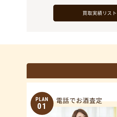
買取実績リス
PLAN
電話でお酒査定
01