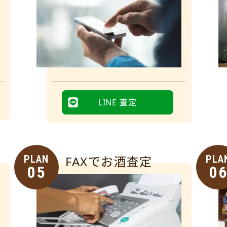
LINE 査定
PLAN
FAXでお酒査定
PLA
05
0