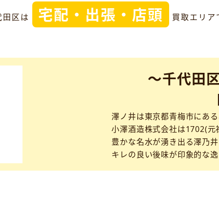
宅配・出張・店頭
代田区は
買取エリア
～千代田
澤ノ井は東京都青梅市にある
小澤酒造株式会社は1702(元
豊かな名水が湧き出る澤乃井
キレの良い後味が印象的な逸