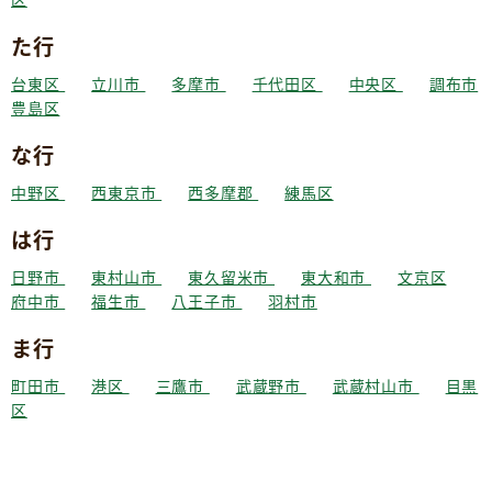
た行
台東区
立川市
多摩市
千代田区
中央区
調布市
豊島区
な行
中野区
西東京市
西多摩郡
練馬区
は行
日野市
東村山市
東久留米市
東大和市
文京区
府中市
福生市
八王子市
羽村市
ま行
町田市
港区
三鷹市
武蔵野市
武蔵村山市
目黒
区