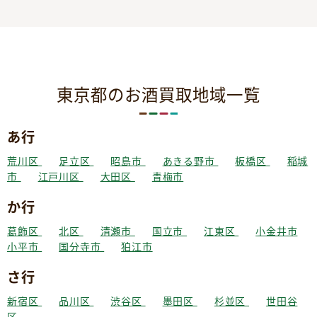
東京都のお酒買取地域一覧
あ行
荒川区
足立区
昭島市
あきる野市
板橋区
稲城
市
江戸川区
大田区
青梅市
か行
葛飾区
北区
清瀬市
国立市
江東区
小金井市
小平市
国分寺市
狛江市
さ行
新宿区
品川区
渋谷区
墨田区
杉並区
世田谷
区