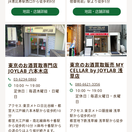
JR恵比寿駅西口から徒歩約9分
宿御苑前」駅より徒歩5分
地図・店舗詳細
地図・店舗詳細
東京のお酒買取販売 MY
東京のお酒買取専門店
CELLAR by JOYLAB 浅
JOYLAB 六本木店
草店
03-6234-0860
080-6621-3356
10:00 ～ 19:00
10:00 ～ 19:00
定休日：毎週木曜日・日曜
定休日：毎週火曜日・水曜
日
日
アクセス:東京メトロ日比谷線・都
営大江戸線六本木駅から徒歩約10
アクセス:東京メトロ銀座線 浅草
分
駅から徒歩約4分
都営大江戸線・南北線麻布十番駅
都営地下鉄浅草線 浅草駅から徒歩
から徒歩約10分 ※麻布十番駅から
約7分
の道のりは上り坂が続きます。