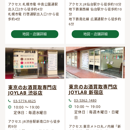
アクセス:JR仙台駅から徒歩約10分
アクセス:札幌市電 中島公園通駅
地下鉄東西線 仙台駅から徒歩約10
出入口2から徒歩約4分
分
札幌市電 行啓通駅出入口1から徒
地下鉄南北線 広瀬通駅から徒歩約
歩約4分
6分
地図・店舗詳細
地図・店舗詳細
東京のお酒買取専門店
東京のお酒買取専門店
JOYLAB 新宿店
JOYLAB 渋谷店
03-5362-1480
03-5774-4625
10:00 ～ 19:00
10:00 ～ 19:00
定休日：毎週木曜日・日曜
定休日：毎週水曜日
日
アクセス:JR渋谷駅新南口から徒歩
約9分
アクセス:東京メトロ丸ノ内線「新