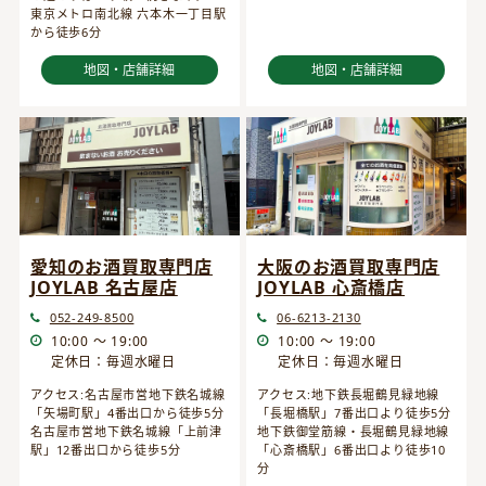
東京メトロ南北線 六本木一丁目駅
から徒歩6分
地図・店舗詳細
地図・店舗詳細
愛知のお酒買取専門店
大阪のお酒買取専門店
JOYLAB 名古屋店
JOYLAB 心斎橋店
052-249-8500
06-6213-2130
10:00 ～ 19:00
10:00 ～ 19:00
定休日：毎週水曜日
定休日：毎週水曜日
アクセス:名古屋市営地下鉄名城線
アクセス:地下鉄長堀鶴見緑地線
「矢場町駅」4番出口から徒歩5分
「長堀橋駅」7番出口より徒歩5分
名古屋市営地下鉄名城線「上前津
地下鉄御堂筋線・長堀鶴見緑地線
駅」12番出口から徒歩5分
「心斎橋駅」6番出口より徒歩10
分