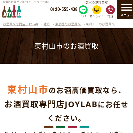
お酒買取専門店JOYLAB(ジョイラボ)
選べる無料査定
0120-555-438
メニュ
LINE
オンライン
電話
お酒買取専門店 JOYLAB
›
地域
›
東京都のお酒買取
›
東村山市のお酒買取
東村山市のお酒買取
東村山市
のお酒高価買取なら、
お酒買取専門店JOYLAB
にお任せ
ください。