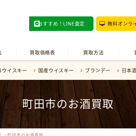
おすすめ！LINE査定
無料オンラ
法
買取価格表
買取方法
外ウイスキー
国産ウイスキー
ブランデー
日本
町田市のお酒買取
取
›
町田市のお酒買取