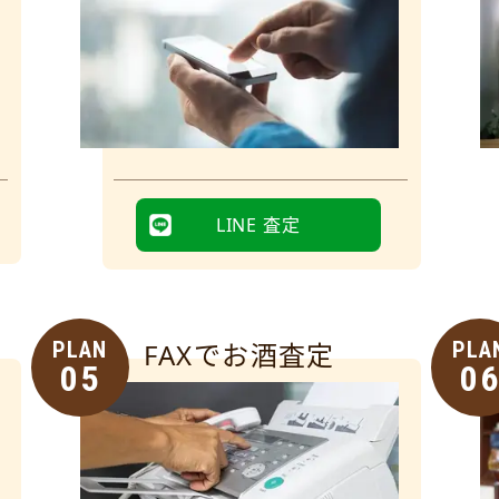
LINE 査定
PLAN
FAXでお酒査定
PLA
05
0