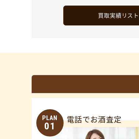
買取実績リス
PLAN
電話でお酒査定
01