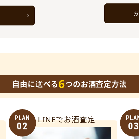
お
ト
6
自由に選べる
つのお酒査定方法
PLAN
LINEでお酒査定
PLA
02
0