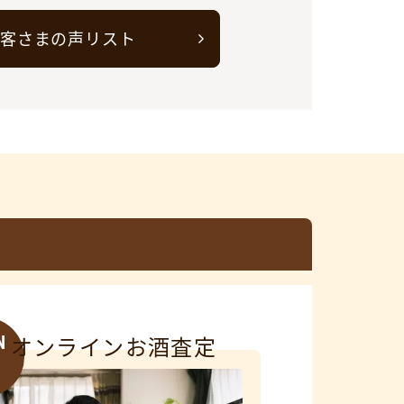
客さまの声リスト
N
オンラインお酒査定
3