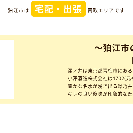
宅配・出張
狛江市は
買取エリアです
～狛江市
澤ノ井は東京都青梅市にある
小澤酒造株式会社は1702(元
豊かな名水が湧き出る澤乃井
キレの良い後味が印象的な逸