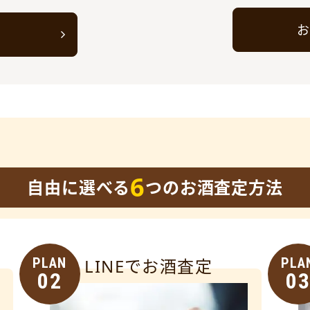
お
ト
6
自由に選べる
つのお酒査定方法
PLAN
LINEでお酒査定
PLA
02
0