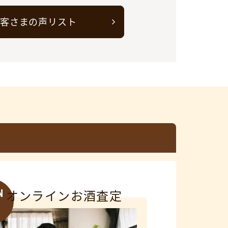
客さまの声リスト
N
オンラインお酒査定
3