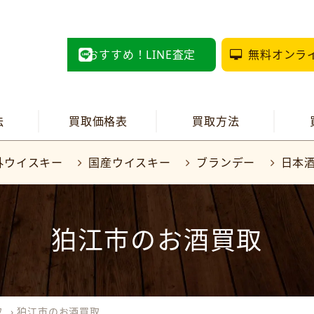
おすすめ！LINE査定
無料オンラ
法
買取価格表
買取方法
外ウイスキー
国産ウイスキー
ブランデー
日本
狛江市のお酒買取
取
›
狛江市のお酒買取