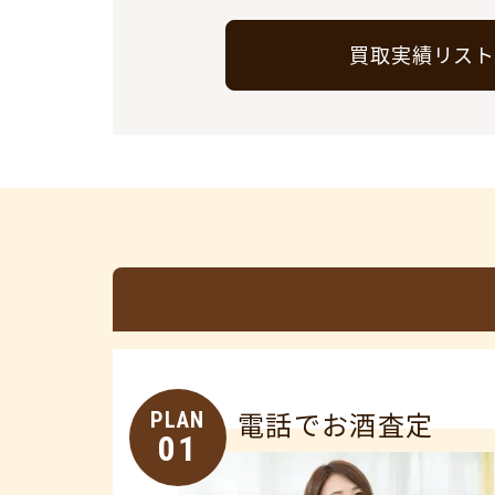
買取実績リス
PLAN
電話でお酒査定
01