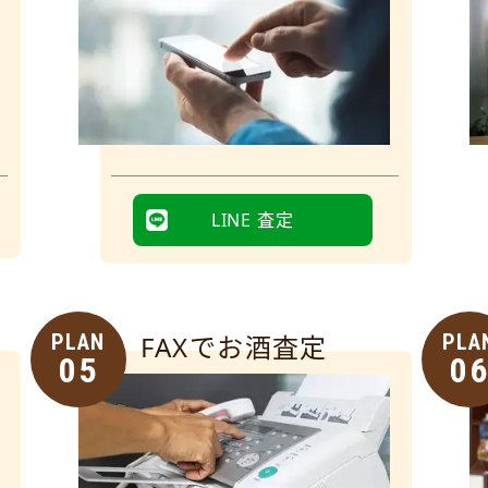
LINE 査定
PLAN
FAXでお酒査定
PLA
05
0