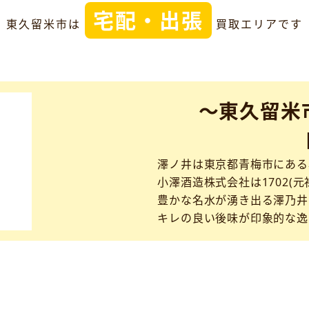
宅配・出張
東久留米市は
買取エリアです
～東久留米
澤ノ井は東京都青梅市にある
小澤酒造株式会社は1702(元
豊かな名水が湧き出る澤乃井
キレの良い後味が印象的な逸