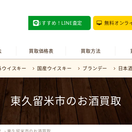
おすすめ！LINE査定
無料オンラ
法
買取価格表
買取方法
外ウイスキー
国産ウイスキー
ブランデー
日本
東久留米市のお酒買取
取
›
東久留米市のお酒買取