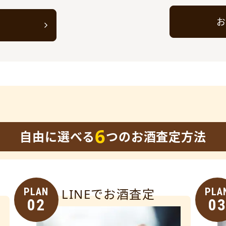
お
ト
6
自由に選べる
つのお酒査定方法
PLAN
LINEでお酒査定
PLA
02
0