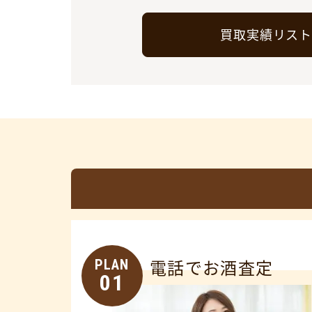
買取実績リス
PLAN
電話でお酒査定
01