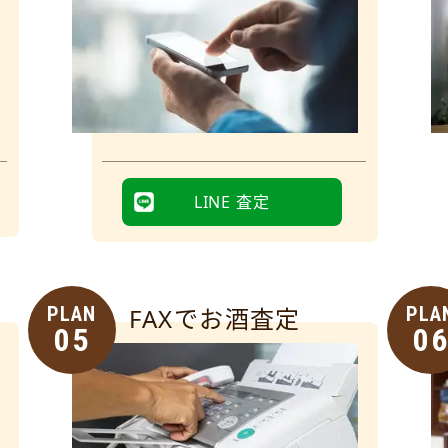
LINE 査定
PLAN
FAXでお酒査定
PLA
05
0