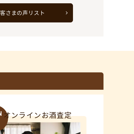
客さまの声リスト
N
オンラインお酒査定
3